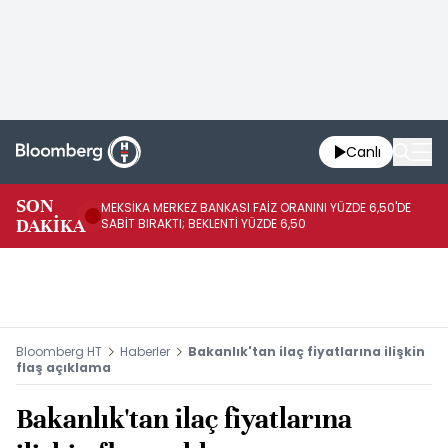
Canlı
SON
MEKSİKA MERKEZ BANKASI FAİZ ORANINI YÜZDE 6,50'DE
OY
DAKİKA
SABİT BIRAKTI; BEKLENTİ YÜZDE 6,50
AÇ
Bloomberg HT
Haberler
Bakanlık'tan ilaç fiyatlarına ilişkin
flaş açıklama
Bakanlık'tan ilaç fiyatlarına