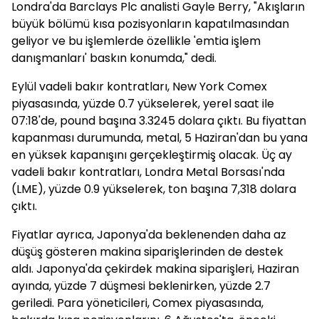
Londra'da Barclays Plc analisti Gayle Berry, "Akışların
büyük bölümü kısa pozisyonların kapatılmasından
geliyor ve bu işlemlerde özellikle 'emtia işlem
danışmanları' baskın konumda," dedi.
Eylül vadeli bakır kontratları, New York Comex
piyasasında, yüzde 0.7 yükselerek, yerel saat ile
07:18'de, pound başına 3.3245 dolara çıktı. Bu fiyattan
kapanması durumunda, metal, 5 Haziran'dan bu yana
en yüksek kapanışını gerçekleştirmiş olacak. Üç ay
vadeli bakır kontratları, Londra Metal Borsası'nda
(LME), yüzde 0.9 yükselerek, ton başına 7,318 dolara
çıktı.
Fiyatlar ayrıca, Japonya'da beklenenden daha az
düşüş gösteren makina siparişlerinden de destek
aldı. Japonya'da çekirdek makina siparişleri, Haziran
ayında, yüzde 7 düşmesi beklenirken, yüzde 2.7
geriledi. Para yöneticileri, Comex piyasasında,