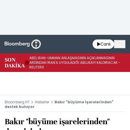
Canlı
ABD, İRAN-UMMAN ANLAŞMASININ AÇIKLANMASININ
AB
SON
ARDINDAN İRAN'A UYGULADIĞI ABLUKAYI KALDIRACAK -
GE
DAKİKA
REUTERS
UY
Bloomberg HT
Haberler
Bakır "büyüme işarelerinden"
destek buluyor
Bakır "büyüme işarelerinden"