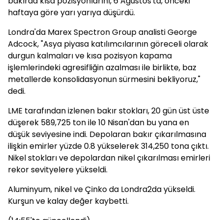
bakırda kısa pozisyonlarını, 6 Ağustos'ta, önceki
haftaya göre yarı yarıya düşürdü.
Londra'da Marex Spectron Group analisti George
Adcock, "Asya piyasa katılımcılarının göreceli olarak
durgun kalmaları ve kısa pozisyon kapama
işlemlerindeki agresifliğin azalması ile birlikte, baz
metallerde konsolidasyonun sürmesini bekliyoruz,"
dedi.
LME tarafından izlenen bakır stokları, 20 gün üst üste
düşerek 589,725 ton ile 10 Nisan'dan bu yana en
düşük seviyesine indi. Depolaran bakır çıkarılmasına
ilişkin emirler yüzde 0.8 yükselerek 314,250 tona çıktı.
Nikel stokları ve depolardan nikel çıkarılması emirleri
rekor sevityelere yükseldi.
Aluminyum, nikel ve Çinko da Londra2da yükseldi.
Kurşun ve kalay değer kaybetti.