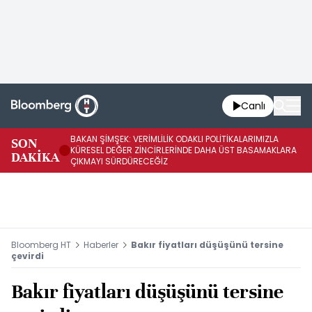
Canlı
BAKAN ŞİMŞEK: VERİMLİLİK ODAKLI POLİTİKALARIMIZLA
BA
SON
KÜRESEL DEĞER ZİNCİRLERİNDE DAHA ÜST BASAMAKLARA
VE
DAKİKA
ÇIKMAYI SÜRDÜRECEĞİZ
DÖ
Bloomberg HT
Haberler
Bakır fiyatları düşüşünü tersine
çevirdi
Bakır fiyatları düşüşünü tersine