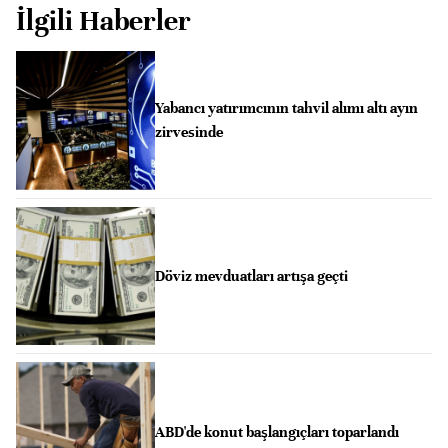
İlgili Haberler
Yabancı yatırımcının tahvil alımı altı ayın
zirvesinde
Döviz mevduatları artışa geçti
ABD'de konut başlangıçları toparlandı