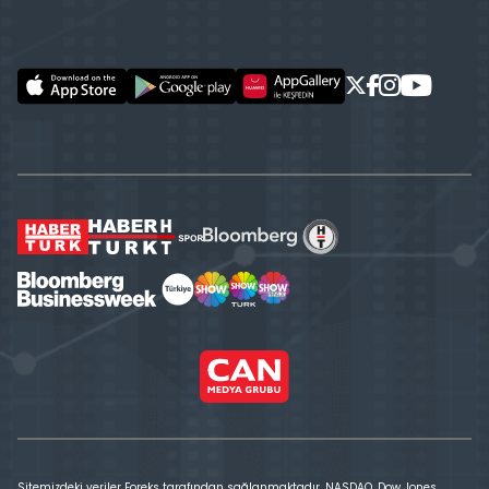
Sitemizdeki veriler Foreks tarafından sağlanmaktadır. NASDAQ, Dow Jones