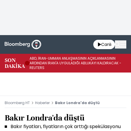
Canlı
ABD, İRAN-UMMAN ANLAŞMASININ AÇIKLANMASININ
AB
SON
ARDINDAN İRAN'A UYGULADIĞI ABLUKAYI KALDIRACAK -
GE
DAKİKA
REUTERS
UY
Bloomberg HT
Haberler
Bakır Londra'da düştü
Bakır Londra'da düştü
Bakır fiyatları, fiyatların çok arttığı spekülasyonu