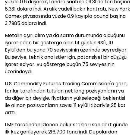
yüzde 0.6 düşerek, Londra saati ile 09:31'de ton başına
8,331 dolara indi. Aralık vadeli bakır kontratı, New York
Comex piyasasında yüzde 0.9 kayıpla pound başına
3.7985 dolara indi.
Metalin aşırı alım ya da satım durumunda olduğunu
işaret eden bir gösterge olan 14 günlük RSI'ı, 10
Eylül'den bu yana 70 seviyesinin üzerinde seyrediyor.
Bu seviye, teknik analistler için, potansiyel bir düşüşü
işaret ediyor. Bu gösterge bugün 75 seviyesinin
üzerindeydi.
U.S. Commodity Futures Trading Commission'a göre,
fonlar tarafından tutulan net long pozisyonların ya
da diğer bir deyişle, fiyatların yükseleceği beklentisi
ile alınan pozisyonların sayısı 11 Eylül itibariyle 25 kat
arttı.
LME tarafından izlenen bakır stokları son dört günde
ilk kez gerileyerek 216,700 tona indi. Depolardan