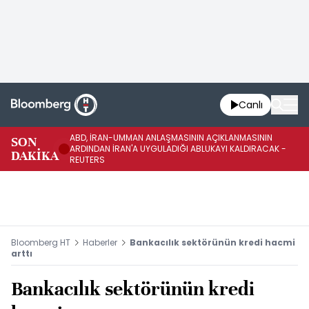
Canlı
ABD, İRAN-UMMAN ANLAŞMASININ AÇIKLANMASININ
AB
SON
ARDINDAN İRAN'A UYGULADIĞI ABLUKAYI KALDIRACAK -
GE
DAKİKA
REUTERS
UY
Bloomberg HT
Haberler
Bankacılık sektörünün kredi hacmi
arttı
Bankacılık sektörünün kredi