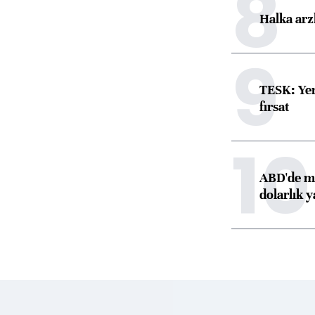
8
Halka arz
9
TESK: Yen
fırsat
10
ABD'de ma
dolarlık y