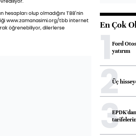
rediliyor.
 hesapları olup olmadığını TBB'nin
irdiği www.zamanasimi.org/tbb internet
En Çok O
ak öğrenebiliyor, dilerlerse
1
Ford Otos
yatırım
2
Üç hisseye
3
EPDK'dan 
tarifeleri