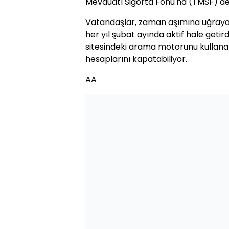
Mevduatı Sigorta Fonu'na (TMSF) dev
Vatandaşlar, zaman aşımına uğrayan
her yıl şubat ayında aktif hale get
sitesindeki arama motorunu kullanar
hesaplarını kapatabiliyor.
AA