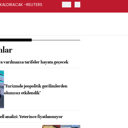
 KALDIRACAK -REUTERS
ABD DIŞİŞLERİ BAKANLIĞI
UYGULANACAK
nlar
a varılmazsa tarifeler hayata geçecek
"Turizmde jeopolitik gerilimlerden
olumsuz etkilendik"
l analizi: Yeterince fiyatlanmıyor