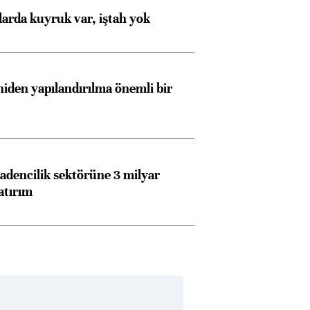
larda kuyruk var, iştah yok
iden yapılandırılma önemli bir
dencilik sektörüne 3 milyar
atırım