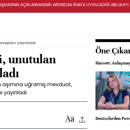
ŞMASININ AÇIKLANMASININ ARDINDAN İRAN'A UYGULADIĞI ABLUKAYI
esapları yayınladı
Öne Çıka
i, unutulan
Hassett: Anlaşmay
ladı
an aşımına uğramış mevduat,
i yayınladı
Deutsche'den Powel