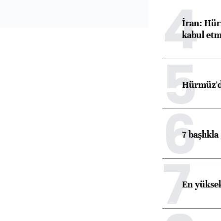
4
İran: Hür
kabul etm
5
Hürmüz'de
6
7 başlıkla
7
En yüksek