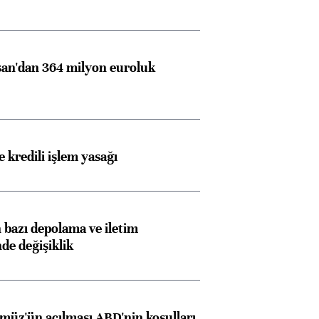
an'dan 364 milyon euroluk
 kredili işlem yasağı
bazı depolama ve iletim
nde değişiklik
müz'ün açılması ABD'nin koşulları