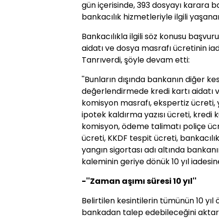
gün içerisinde, 393 dosyayı karara b
bankacılık hizmetleriyle ilgili yaşana
Bankacılıkla ilgili söz konusu başvu
aidatı ve dosya masrafı ücretinin iad
Tanrıverdi, şöyle devam etti:
''Bunların dışında bankanın diğer kesi
değerlendirmede kredi kartı aidatı
komisyon masrafı, ekspertiz ücreti, 
ipotek kaldırma yazısı ücreti, kredi k
komisyon, ödeme talimatı poliçe ücret
ücreti, KKDF tespit ücreti, bankacılı
yangın sigortası adı altında bankanın
kaleminin geriye dönük 10 yıl iadesine
-''Zaman aşımı süresi 10 yıl''
Belirtilen kesintilerin tümünün 10 y
bankadan talep edebileceğini aktara