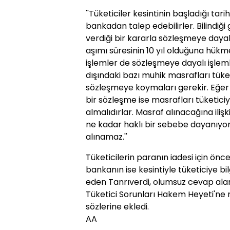
''Tüketiciler kesintinin başladığı tar
bankadan talep edebilirler. Bilindiği
verdiği bir kararla sözleşmeye daya
aşımı süresinin 10 yıl olduğuna hükme
işlemler de sözleşmeye dayalı işleml
dışındaki bazı muhik masrafları tüke
sözleşmeye koymaları gerekir. Eğe
bir sözleşme ise masrafları tüketiciy
almalıdırlar. Masraf alınacağına ilişk
ne kadar haklı bir sebebe dayanıyo
alınamaz.''
Tüketicilerin paranın iadesi için ön
bankanın ise kesintiyle tüketiciye b
eden Tanrıverdi, olumsuz cevap alan 
Tüketici Sorunları Hakem Heyeti'ne 
sözlerine ekledi.
AA