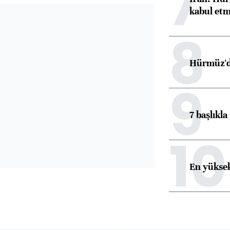
7
kabul etm
8
Hürmüz'de
9
7 başlıkla
10
En yüksek