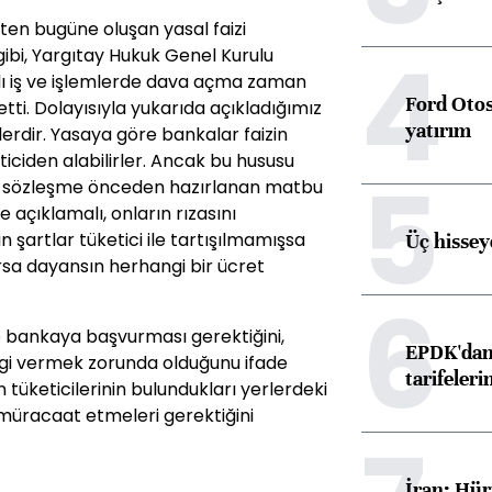
ihten bugüne oluşan yasal faizi
4
 gibi, Yargıtay Hukuk Genel Kurulu
lı iş ve işlemlerde dava açma zaman
Ford Otos
tti. Dolayısıyla yukarıda açıkladığımız
yatırım
erdir. Yasaya göre bankalar faizin
ticiden alabilirler. Ancak bu hususu
5
r sözleşme önceden hazırlanan matbu
e açıklamalı, onların rızasını
in şartlar tüketici ile tartışılmamışsa
Üç hisseye
rsa dayansın herhangi bir ücret
6
ce bankaya başvurması gerektiğini,
EPDK'dan 
ilgi vermek zorunda olduğunu ifade
tarifeleri
tüketicilerinin bulundukları yerlerdeki
müracaat etmeleri gerektiğini
İran: Hür