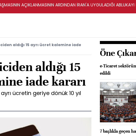
ŞMASININ AÇIKLANMASININ ARDINDAN İRAN'A UYGULADIĞI ABLUKAYI
ciden aldığı 15 ayrı ücret kalemine iade
Öne Çıka
ciden aldığı 15
e-Ticaret sektöründ
edildi
mine iade kararı
ayrı ücretin geriye dönük 10 yıl
7 başlıkla geçen ha