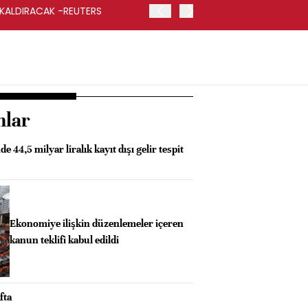
 KALDIRACAK -REUTERS
ABD DIŞİŞLERİ BAKANLIĞI
UYGULANACAK
nlar
e 44,5 milyar liralık kayıt dışı gelir tespit
Ekonomiye ilişkin düzenlemeler içeren
kanun teklifi kabul edildi
fta