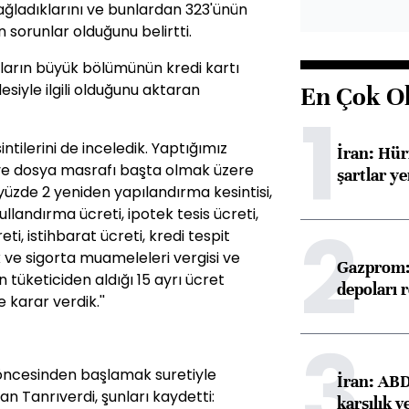
ağladıklarını ve bunlardan 323'ünün
n sorunlar olduğunu belirtti.
ruların büyük bölümünün kredi kartı
esiyle ilgili olduğunu aktaran
En Çok O
1
ntilerini de inceledik. Yaptığımız
İran: Hü
 ve dosya masrafı başta olmak üzere
şartlar ye
yüzde 2 yeniden yapılandırma kesintisi,
ullandırma ücreti, ipotek tesis ücreti,
2
i, istihbarat ücreti, kredi tespit
k ve sigorta muameleleri vergisi ve
Gazprom: 
 tüketiciden aldığı 15 ayrı ücret
depoları 
 karar verdik.''
3
ıl öncesinden başlamak suretiyle
İran: ABD 
n Tanrıverdi, şunları kaydetti:
karşılık v