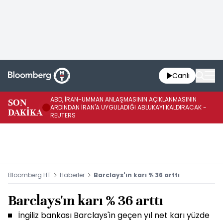
Canlı
ABD, İRAN-UMMAN ANLAŞMASININ AÇIKLANMASININ
AB
SON
ARDINDAN İRAN'A UYGULADIĞI ABLUKAYI KALDIRACAK -
GE
DAKİKA
REUTERS
UY
Bloomberg HT
Haberler
Barclays'ın karı % 36 arttı
Barclays'ın karı % 36 arttı
İngiliz bankası Barclays'in geçen yıl net karı yüzde