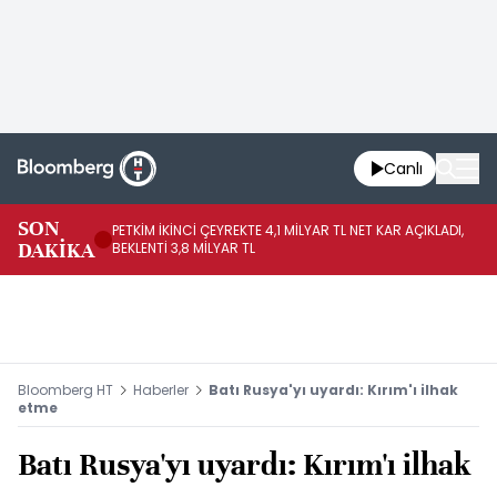
Canlı
SON
PETKİM İKİNCİ ÇEYREKTE 4,1 MİLYAR TL NET KAR AÇIKLADI,
İR
DAKİKA
BEKLENTİ 3,8 MİLYAR TL
UY
Bloomberg HT
Haberler
Batı Rusya'yı uyardı: Kırım'ı ilhak
etme
Batı Rusya'yı uyardı: Kırım'ı ilhak