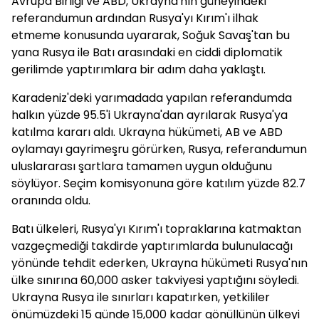
Avrupa Birliği ve ABD, Ukrayna'nın güneyindeki
referandumun ardından Rusya'yı Kırım'ı ilhak
etmeme konusunda uyararak, Soğuk Savaş'tan bu
yana Rusya ile Batı arasındaki en ciddi diplomatik
gerilimde yaptırımlara bir adım daha yaklaştı.
Karadeniz'deki yarımadada yapılan referandumda
halkın yüzde 95.5'i Ukrayna'dan ayrılarak Rusya'ya
katılma kararı aldı. Ukrayna hükümeti, AB ve ABD
oylamayı gayrimeşru görürken, Rusya, referandumun
uluslararası şartlara tamamen uygun olduğunu
söylüyor. Seçim komisyonuna göre katılım yüzde 82.7
oranında oldu.
Batı ülkeleri, Rusya'yı Kırım'ı topraklarına katmaktan
vazgeçmediği takdirde yaptırımlarda bulunulacağı
yönünde tehdit ederken, Ukrayna hükümeti Rusya'nın
ülke sınırına 60,000 asker takviyesi yaptığını söyledi.
Ukrayna Rusya ile sınırları kapatırken, yetkililer
önümüzdeki 15 günde 15,000 kadar gönüllünün ülkeyi