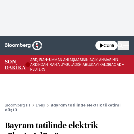
Canlı
ABD, İRAN-UMMAN ANLAŞMASININ AÇIKLANMASININ
AB
SON
ARDINDAN İRAN'A UYGULADIĞI ABLUKAYI KALDIRACAK -
GE
DAKİKA
REUTERS
UY
Bloomberg HT
Enerji
Bayram tatilinde elektrik tüketimi
düştü
Bayram tatilinde elektrik