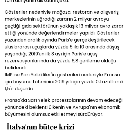
tüm dünyanın dikkatini çekti.
Gösteriler nedeniyle mağaza, restoran ve alışveriş
merkezlerinin uğradığı zararın 2 milyar avroyu
geçtiği, gıda sektörünün yaklaşık 13 milyar avro zarar
ettiği yönünde değerlendirmeler yapıldı. Gösteriler
yüzünden aralık ayında Paris'e gerçekleştirilecek
uluslararası uçuşlarda yüzde 5 ila 10 arasında düşüş
yaşandığı, 2019'un ilk 3 ayı için Paris'e uçuş
rezervasyonlarında da yüzde 6,8 gerileme olduğu
belirlendi.
IMF ise Sarı Yelekliler'in gösterileri nedeniyle Fransa
için büyüme tahminini 2019 yılı için yüzde 0,1 azaltarak
1,5'e düşürdü.
Fransa'da Sarı Yelek protestolarının devam edeceği
yönündeki beklenti ülkenin ve Avrupa'nın ekonomik
büyümesini olumsuz etki etmeyi sürdürüyor.
-İtalya'nın bütçe krizi