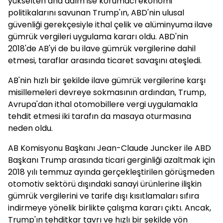
yükselten ana adım ise korumacı ekonomi
politikalarını savunan Trump'ın, ABD'nin ulusal
güvenliği gerekçesiyle ithal çelik ve alüminyuma ilave
gümrük vergileri uygulama kararı oldu. ABD'nin
2018'de AB'yi de bu ilave gümrük vergilerine dahil
etmesi, taraflar arasında ticaret savaşını ateşledi.
AB'nin hızlı bir şekilde ilave gümrük vergilerine karşı
misillemeleri devreye sokmasının ardından, Trump,
Avrupa'dan ithal otomobillere vergi uygulamakla
tehdit etmesi iki tarafın da masaya oturmasına
neden oldu.
AB Komisyonu Başkanı Jean-Claude Juncker ile ABD
Başkanı Trump arasında ticari gerginliği azaltmak için
2018 yılı temmuz ayında gerçekleştirilen görüşmeden
otomotiv sektörü dışındaki sanayi ürünlerine ilişkin
gümrük vergilerini ve tarife dışı kısıtlamaları sıfıra
indirmeye yönelik birlikte çalışma kararı çıktı. Ancak,
Trump'ın tehditkar tavrı ve hızlı bir şekilde yön