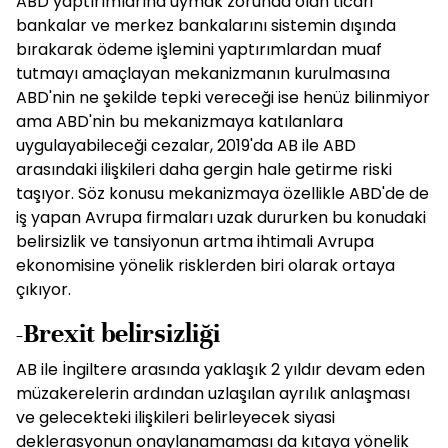
ABD yaptırımlarına uymak zorunda olan ticari
bankalar ve merkez bankalarını sistemin dışında
bırakarak ödeme işlemini yaptırımlardan muaf
tutmayı amaçlayan mekanizmanın kurulmasına
ABD'nin ne şekilde tepki vereceği ise henüz bilinmiyor
ama ABD'nin bu mekanizmaya katılanlara
uygulayabileceği cezalar, 2019'da AB ile ABD
arasındaki ilişkileri daha gergin hale getirme riski
taşıyor. Söz konusu mekanizmaya özellikle ABD'de de
iş yapan Avrupa firmaları uzak dururken bu konudaki
belirsizlik ve tansiyonun artma ihtimali Avrupa
ekonomisine yönelik risklerden biri olarak ortaya
çıkıyor.
-Brexit belirsizliği
AB ile İngiltere arasında yaklaşık 2 yıldır devam eden
müzakerelerin ardından uzlaşılan ayrılık anlaşması
ve gelecekteki ilişkileri belirleyecek siyasi
deklerasyonun onaylanamaması da kıtaya yönelik