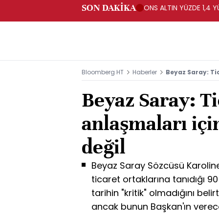
SON DAKİKA
ONS ALTIN YÜZDE 1,4 Y
Bloomberg HT
Haberler
Beyaz Saray: Tic
Beyaz Saray: Ti
anlaşmaları için
değil
Beyaz Saray Sözcüsü Karoline
ticaret ortaklarına tanıdığı 9
tarihin "kritik" olmadığını beli
ancak bunun Başkan'ın vereceğ