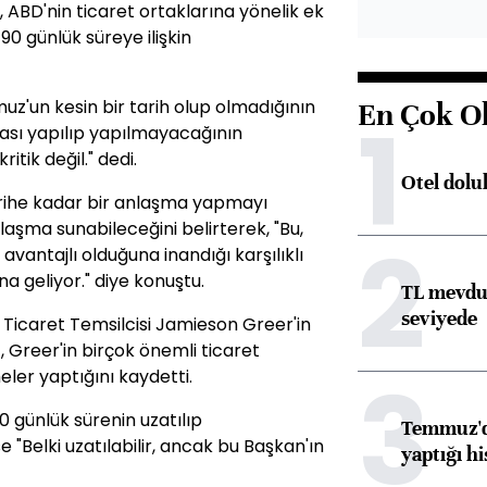
e, ABD'nin ticaret ortaklarına yönelik ek
90 günlük süreye ilişkin
z'un kesin bir tarih olup olmadığının
En Çok O
1
ası yapılıp yapılmayacağının
itik değil." dedi.
Otel dolu
arihe kadar bir anlaşma yapmayı
laşma sunabileceğini belirterek, "Bu,
2
avantajlı olduğuna inandığı karşılıklı
na geliyor." diye konuştu.
TL mevdua
seviyede
Ticaret Temsilcisi Jamieson Greer'in
, Greer'in birçok önemli ticaret
3
eler yaptığını kaydetti.
90 günlük sürenin uzatılıp
Temmuz'da
e "Belki uzatılabilir, ancak bu Başkan'ın
yaptığı hi