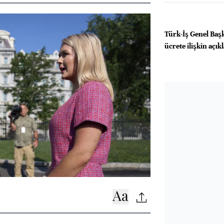
Türk-İş Genel Başk
ücrete ilişkin açı