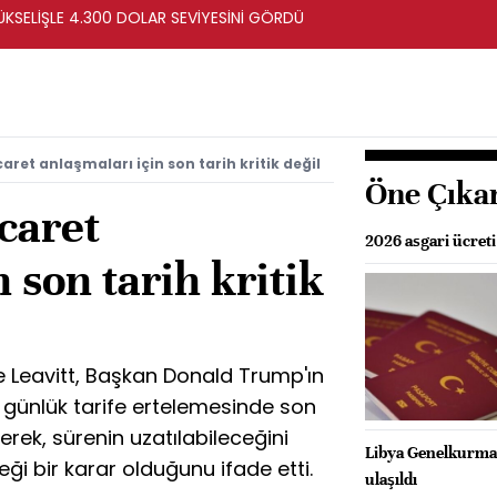
ÜKSELİŞLE 4.300 DOLAR SEVİYESİNİ GÖRDÜ
aret anlaşmaları için son tarih kritik değil
Öne Çıka
caret
2026 asgari ücreti
 son tarih kritik
 Leavitt, Başkan Donald Trump'ın
0 günlük tarife ertelemesinde son
rterek, sürenin uzatılabileceğini
Libya Genelkurmay 
i bir karar olduğunu ifade etti.
ulaşıldı