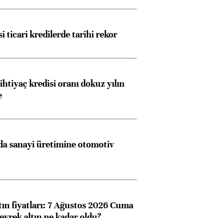
i ticari kredilerde tarihi rekor
ihtiyaç kredisi oranı dokuz yılın
e
a sanayi üretimine otomotiv
tın fiyatları: 7 Ağustos 2026 Cuma
eyrek altın ne kadar oldu?