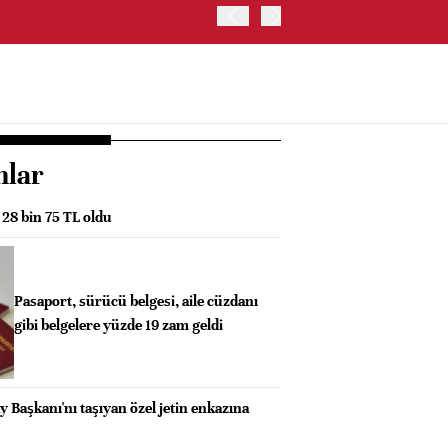
SK HYNIX, GÜNEY KORE'D
YATIRIM YAPACAK- BN
nlar
 28 bin 75 TL oldu
Pasaport, sürücü belgesi, aile cüzdanı
gibi belgelere yüzde 19 zam geldi
Başkanı'nı taşıyan özel jetin enkazına