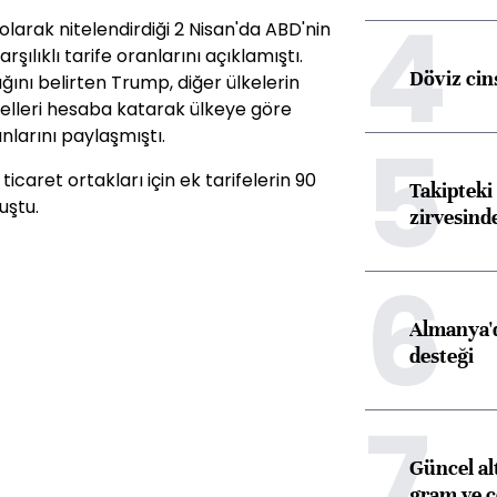
4
larak nitelendirdiği 2 Nisan'da ABD'nin
ılıklı tarife oranlarını açıklamıştı.
Döviz cins
ğını belirten Trump, diğer ülkelerin
ngelleri hesaba katarak ülkeye göre
5
nlarını paylaşmıştı.
ticaret ortakları için ek tarifelerin 90
Takipteki 
uştu.
zirvesind
6
Almanya'd
desteği
7
Güncel al
gram ve ç