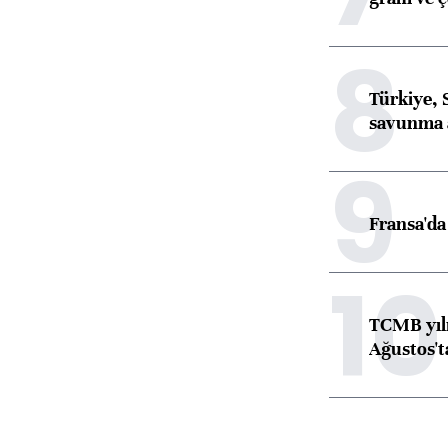
8
Türkiye, 
savunma 
9
Fransa'da 
10
TCMB yılı
Ağustos't