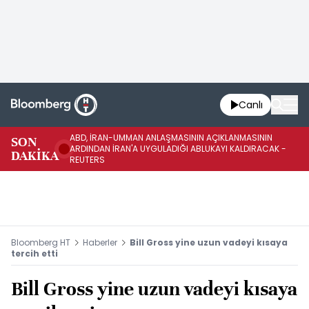
Canlı
ABD, İRAN-UMMAN ANLAŞMASININ AÇIKLANMASININ
AB
SON
ARDINDAN İRAN'A UYGULADIĞI ABLUKAYI KALDIRACAK -
GE
DAKİKA
REUTERS
UY
Bloomberg HT
Haberler
Bill Gross yine uzun vadeyi kısaya
tercih etti
Bill Gross yine uzun vadeyi kısaya