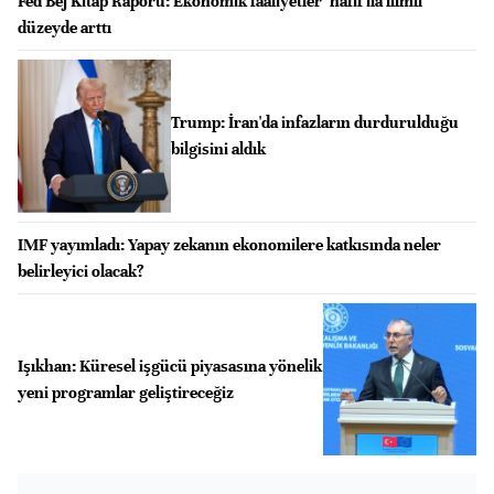
Fed Bej Kitap Raporu: Ekonomik faaliyetler "hafif ila ılımlı"
düzeyde arttı
Trump: İran'da infazların durdurulduğu
bilgisini aldık
IMF yayımladı: Yapay zekanın ekonomilere katkısında neler
belirleyici olacak?
Işıkhan: Küresel işgücü piyasasına yönelik
yeni programlar geliştireceğiz