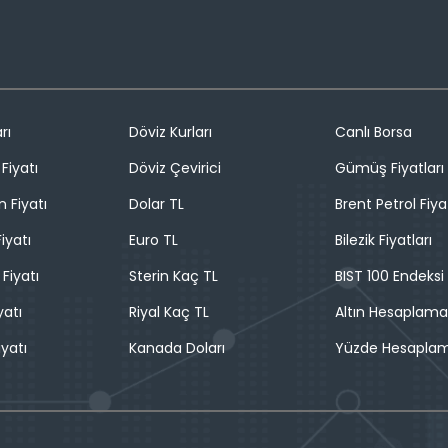
rı
Döviz Kurları
Canlı Borsa
Fiyatı
Döviz Çevirici
Gümüş Fiyatları
n Fiyatı
Dolar TL
Brent Petrol Fiya
iyatı
Euro TL
Bilezik Fiyatları
 Fiyatı
Sterin Kaç TL
BIST 100 Endeksi
yatı
Riyal Kaç TL
Altın Hesaplama
iyatı
Kanada Doları
Yüzde Hesapla