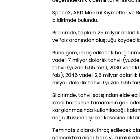
değerindeki ilk kıdemli tahvil ihracın
SpaceX, ABD Menkul Kıymetler ve Bo
bildirimde bulundu.
Bildirimde, toplam 25 milyar dolarlık
ve faiz oranından oluştuğu kaydedild
Buna göre, ihraç edilecek borçlanma 
vadeli 7 milyar dolarlık tahvil (yüzde
tahvil (yüzde 5,65 faiz), 2036 vadeli 
faiz), 2046 vadeli 2,5 milyar dolarlık 
milyar dolarlık tahvil (yüzde 6,65 faiz
Bildirimde, tahvil satışından elde ed
kredi borcunun tamamının geri öden
karşılanmasında kullanılacağı, kala
doğrultusunda şirket kasasına aktarıl
Teminatsız olarak ihraç edilecek ola
gelecekteki diğer borç yükümlülükle