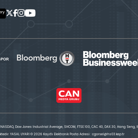
 NASDAQ, Dow Jones Industrial Average, SHCOM, FTSE 100, CAC 40, DAX 30, Hang Seng, IBE
ktedir. YASAL UYARI © 2026 Kayıtlı Elektronik Posta Adresi : cgorsel@hs03.kep.tr