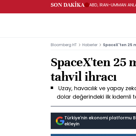
SON DAKİKA
ABD, İRAN-UMMAN ANLA
Bloomberg HT
Haberler
SpaceX'ten 25 mi
SpaceX'ten 25 m
tahvil ihracı
Uzay, havacılık ve yapay zek
dolar değerindeki ilk kıdemli ta
Türkiye'nin ekonomi platformu B
ekleyin