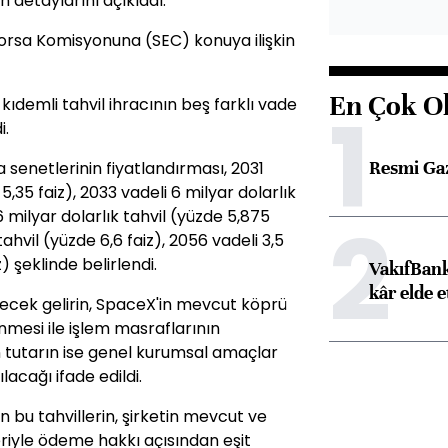
ın detaylarını açıkladı.
rsa Komisyonuna (SEC) konuya ilişkin
En Çok O
1
 kıdemli tahvil ihracının beş farklı vade
i.
Resmi Ga
senetlerinin fiyatlandırması, 2031
 5,35 faiz), 2033 vadeli 6 milyar dolarlık
2
6 milyar dolarlık tahvil (yüzde 5,875
tahvil (yüzde 6,6 faiz), 2056 vadeli 3,5
) şeklinde belirlendi.
VakıfBank
kâr elde e
ilecek gelirin, SpaceX'in mevcut köprü
mesi ile işlem masraflarının
n tutarın ise genel kurumsal amaçlar
acağı ifade edildi.
n bu tahvillerin, şirketin mevcut ve
riyle ödeme hakkı açısından eşit