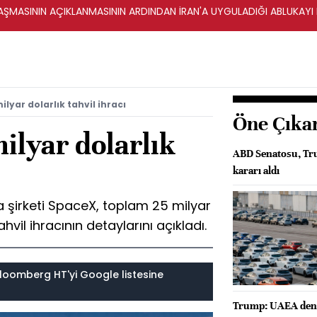
ŞMASININ AÇIKLANMASININ ARDINDAN İRAN'A UYGULADIĞI ABLUKAYI
lyar dolarlık tahvil ihracı
Öne Çıka
ilyar dolarlık
ABD Senatosu, Tr
kararı aldı
a şirketi SpaceX, toplam 25 milyar
hvil ihracının detaylarını açıkladı.
loomberg HT'yi Google listesine
Trump: UAEA denet