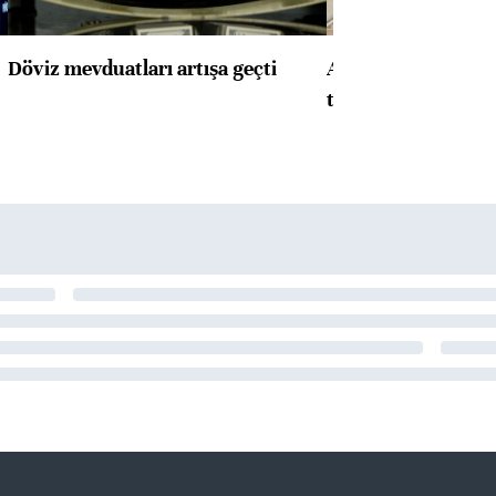
Döviz mevduatları artışa geçti
ABD'de konut başla
toparlandı