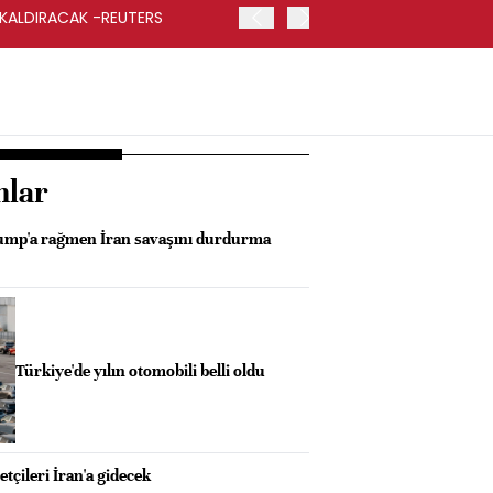
 KALDIRACAK -REUTERS
ABD DIŞİŞLERİ BAKANLIĞI
UYGULANACAK
nlar
ump'a rağmen İran savaşını durdurma
Türkiye'de yılın otomobili belli oldu
çileri İran'a gidecek