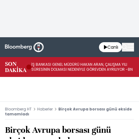
Canlı
SON
İŞ BANKASI GENEL MÜDÜRÜ HAKAN ARAN, ÇALIŞMA YILI
İŞ
DAKİKA
SÜRESİNİN DOLMASI NEDENİYLE GÖREVDEN AYRILIYOR -BN
AT
Bloomberg HT
Haberler
Birçok Avrupa borsası günü ekside
tamamladı
Birçok Avrupa borsası günü