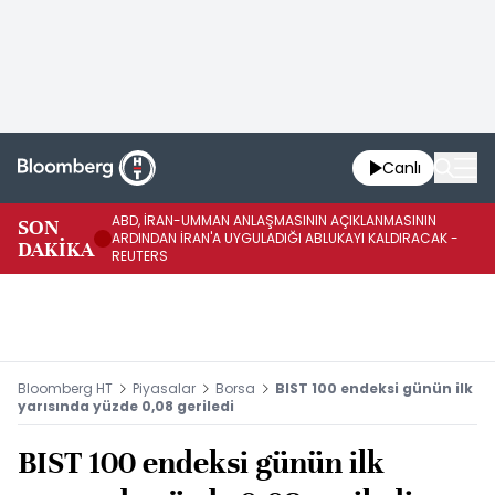
Canlı
ABD, İRAN-UMMAN ANLAŞMASININ AÇIKLANMASININ
AB
SON
ARDINDAN İRAN'A UYGULADIĞI ABLUKAYI KALDIRACAK -
GE
DAKİKA
REUTERS
UY
Bloomberg HT
Piyasalar
Borsa
BIST 100 endeksi günün ilk
yarısında yüzde 0,08 geriledi
BIST 100 endeksi günün ilk