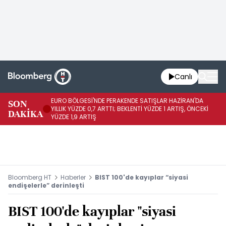
Canlı
EURO BÖLGESİ'NDE PERAKENDE SATIŞLAR HAZİRAN'DA
EU
SON
YILLIK YÜZDE 0,7 ARTTI; BEKLENTİ YÜZDE 1 ARTIŞ, ÖNCEKİ
AY
DAKİKA
YÜZDE 1,9 ARTIŞ
ÖN
Bloomberg HT
Haberler
BIST 100'de kayıplar “siyasi
endişelerle” derinleşti
BIST 100'de kayıplar "siyasi