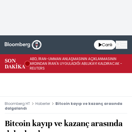
Canlı
ABD, İRAN-UMMAN ANLAŞMASININ AÇIKLANMASININ
AB
SON
ARDINDAN İRAN'A UYGULADIĞI ABLUKAYI KALDIRACAK -
GE
DAKİKA
REUTERS
UY
Bloomberg HT
Haberler
Bitcoin kayıp ve kazanç arasında
dalgalandı
Bitcoin kayıp ve kazanç arasında