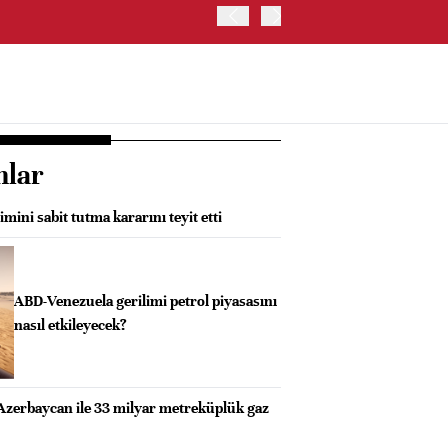
ABD HAZİNE BAKANLIĞI'NIN
nlar
mini sabit tutma kararını teyit etti
ABD-Venezuela gerilimi petrol piyasasını
nasıl etkileyecek?
Azerbaycan ile 33 milyar metreküplük gaz