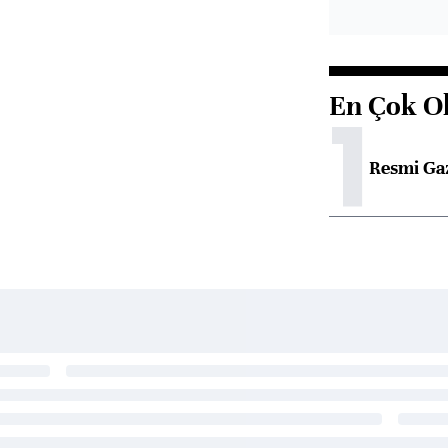
En Çok O
1
Resmi Ga