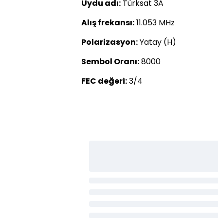
Uydu adı:
Türksat 3A
Alış frekansı:
11.053 MHz
Polarizasyon:
Yatay (H)
Sembol Oranı:
8000
FEC değeri:
3/4