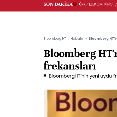
SON DAKİKA
TÜRK TELEKOM İKİNCİ Ç
Bloomberg HT
Haberler
Bloomberg HT’ni
Bloomberg HT'n
frekansları
BloombergHT'nin yeni uydu fr