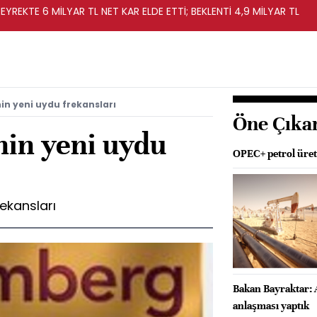
EYREKTE 6 MİLYAR TL NET KAR ELDE ETTİ; BEKLENTİ 4,9 MİLYAR TL
n yeni uydu frekansları
Öne Çıka
in yeni uydu
OPEC+ petrol üreti
ekansları
Bakan Bayraktar: 
anlaşması yaptık