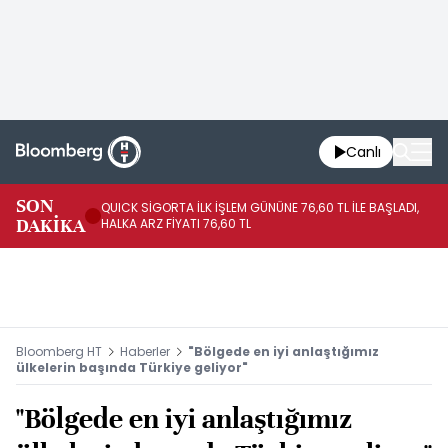
Canlı
SON
QUICK SİGORTA İLK İŞLEM GÜNÜNE 76,60 TL İLE BAŞLADI,
BI
DAKİKA
HALKA ARZ FİYATI 76,60 TL
PU
Bloomberg HT
Haberler
"Bölgede en iyi anlaştığımız
ülkelerin başında Türkiye geliyor"
"Bölgede en iyi anlaştığımız