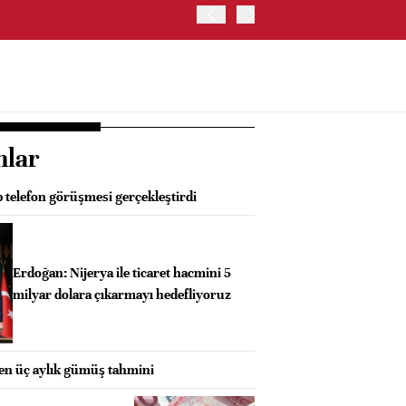
OYAK ÇİMENTO İKİNCİ ÇEY
nlar
 telefon görüşmesi gerçekleştirdi
Erdoğan: Nijerya ile ticaret hacmini 5
milyar dolara çıkarmayı hedefliyoruz
ken üç aylık gümüş tahmini