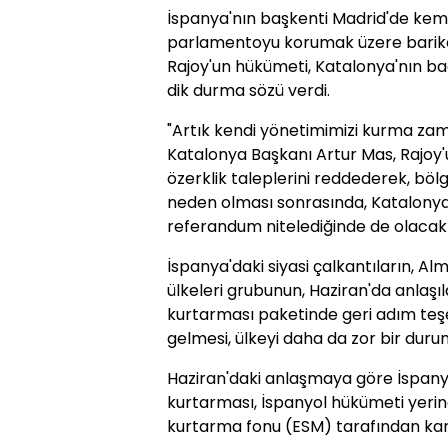
İspanya'nın başkenti Madrid'de keme
parlamentoyu korumak üzere barik
Rajoy'un hükümeti, Katalonya'nın bağ
dik durma sözü verdi.
"Artık kendi yönetimimizi kurma zama
Katalonya Başkanı Artur Mas, Rajoy'
özerklik taleplerini reddederek, böl
neden olması sonrasında, Katalonya
referandum nitelediğinde de olacak 
İspanya'daki siyasi çalkantıların, A
ülkeleri grubunun, Haziran'da anlaşı
kurtarması paketinde geri adım teş
gelmesi, ülkeyi daha da zor bir dur
Haziran'daki anlaşmaya göre İspany
kurtarması, İspanyol hükümeti yerin
kurtarma fonu (ESM) tarafından kar