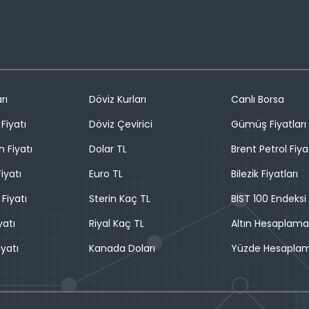
rı
Döviz Kurları
Canlı Borsa
Fiyatı
Döviz Çevirici
Gümüş Fiyatları
n Fiyatı
Dolar TL
Brent Petrol Fiya
iyatı
Euro TL
Bilezik Fiyatları
 Fiyatı
Sterin Kaç TL
BIST 100 Endeksi
yatı
Riyal Kaç TL
Altın Hesaplama
iyatı
Kanada Doları
Yüzde Hesapla