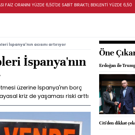
I FAİZ ORANINI YÜZDE 6,50'DE SABİT BIRAKTI; BEKLENTİ YÜZDE 6,50
eri İspanya'nın acısını artırıyor
Öne Çıka
leri İspanya'nın
Erdoğan ile Trump
r
etmesi üzerine İspanya'nın borç
ayasal kriz de yaşaması riski arttı
Citi'den dikkat çe