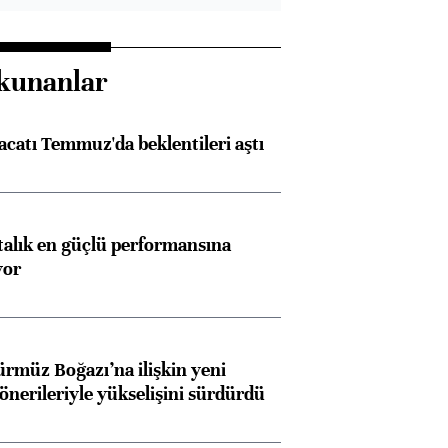
kunanlar
racatı Temmuz'da beklentileri aştı
ftalık en güçlü performansına
yor
ürmüz Boğazı’na ilişkin yeni
 önerileriyle yükselişini sürdürdü