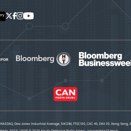
 NASDAQ, Dow Jones Industrial Average, SHCOM, FTSE 100, CAC 40, DAX 30, Hang Seng, IBE
ktedir. YASAL UYARI © 2026 Kayıtlı Elektronik Posta Adresi : cgorsel@hs03.kep.tr