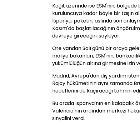
Kağıt üzerinde ise ESM'nin, bölgede
kuruluncuya kadar böyle bir taşın a
İspanya, paketin, aslında son anlaş
Kasım'da başlatılacağının öngörül
devreye gireceğini söylüyor.
Öte yandan Salı günü bir araya gele
maliye bakanları, ESM'nin, bankacıl
yükümlülüğün altına girmesine izin ve
Madrid, Avrupa'dan dış yardım istem
Rajoy hükümetinin aynı zamanda Brük
hedeflerini de kaçıracağı tahmin edil
Bu arada İspanya'nın en kalabalık ö
Valencia'nın ardından merkezi hüküm
sinyalini verdi.