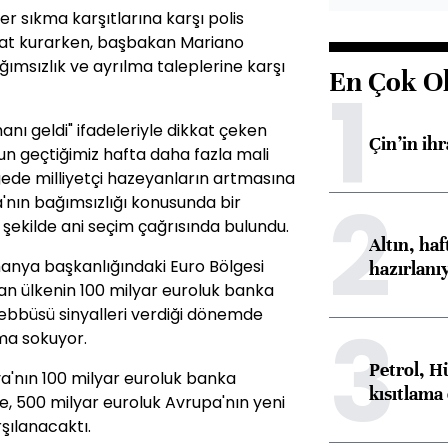
r sıkma karşıtlarına karşı polis
at kurarken, başbakan Mariano
ımsızlık ve ayrılma taleplerine karşı
En Çok O
1
nı geldi" ifadeleriyle dikkat çeken
Çin’in ih
un geçtiğimiz hafta daha fazla mali
gede milliyetçi hazeyanların artmasına
2
'nın bağımsızlığı konusunda bir
şekilde ani seçim çağrısında bulundu.
Altın, ha
lmanya başkanlığındaki Euro Bölgesi
hazırlanı
lan ülkenin 100 milyar euroluk banka
ebbüsü sinyalleri verdiği dönemde
3
uma sokuyor.
Petrol, H
a'nın 100 milyar euroluk banka
kısıtlama
e, 500 milyar euroluk Avrupa'nın yeni
şılanacaktı.