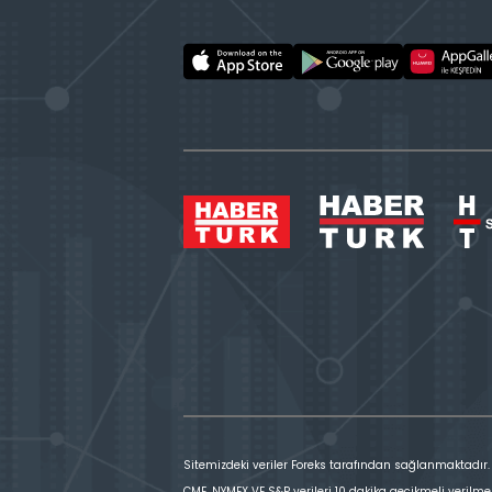
Sitemizdeki veriler Foreks tarafından sağlanmaktadır.
CME, NYMEX VE S&P verileri 10 dakika gecikmeli verilme