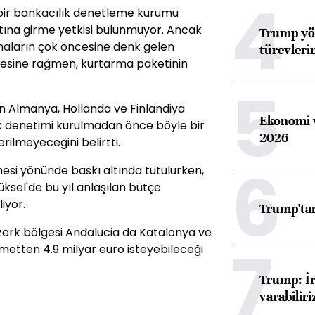
4
 bir bankacılık denetleme kurumu
ltına girme yetkisi bulunmuyor. Ancak
Trump yön
maların çok öncesine denk gelen
türevleri
mesine rağmen, kurtarma paketinin
5
n Almanya, Hollanda ve Finlandiya
Ekonomi v
ık denetimi kurulmadan önce böyle bir
2026
rilmeyeceğini belirtti.
6
esi yönünde baskı altında tutulurken,
sel'de bu yıl anlaşılan bütçe
iyor.
Trump'tan
zerk bölgesi Andalucia da Katalonya ve
7
etten 4.9 milyar euro isteyebileceği
Trump: İr
varabiliri