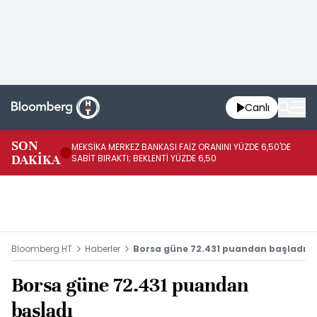
Canlı
SON
MEKSİKA MERKEZ BANKASI FAİZ ORANINI YÜZDE 6,50'DE
OY
DAKİKA
SABİT BIRAKTI; BEKLENTİ YÜZDE 6,50
AÇ
Bloomberg HT
Haberler
Borsa güne 72.431 puandan başladı
Borsa güne 72.431 puandan
başladı