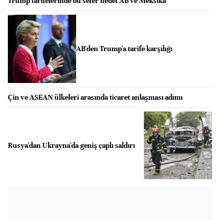
Trump tarifelerinde bu sefer hedef AB ve Meksika
AB'den Trump'a tarife karşılığı
Çin ve ASEAN ülkeleri arasında ticaret anlaşması adımı
Rusya'dan Ukrayna'da geniş çaplı saldırı