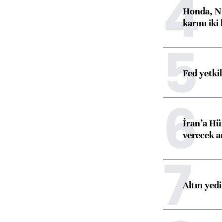
4
Honda, Ni
karını iki
5
Fed yetki
6
İran’a Hü
verecek 
7
Altın yed