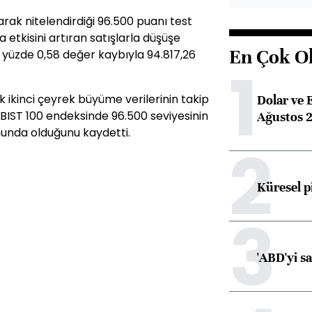
larak nitelendirdiği 96.500 puanı test
 etkisini artıran satışlarla düşüşe
En Çok O
yüzde 0,58 değer kaybıyla 94.817,26
1
 ikinci çeyrek büyüme verilerinin takip
Dolar ve 
n BIST 100 endeksinde 96.500 seviyesinin
Ağustos 2
unda olduğunu kaydetti.
2
Küresel p
3
'ABD'yi s