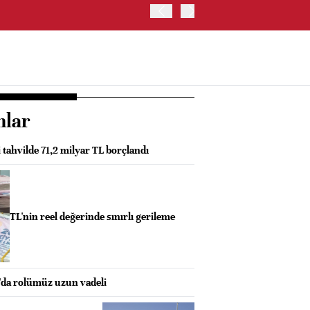
JAPONYA BORSASI'NDA TO
nlar
i tahvilde 71,2 milyar TL borçlandı
TL'nin reel değerinde sınırlı gerileme
da rolümüz uzun vadeli