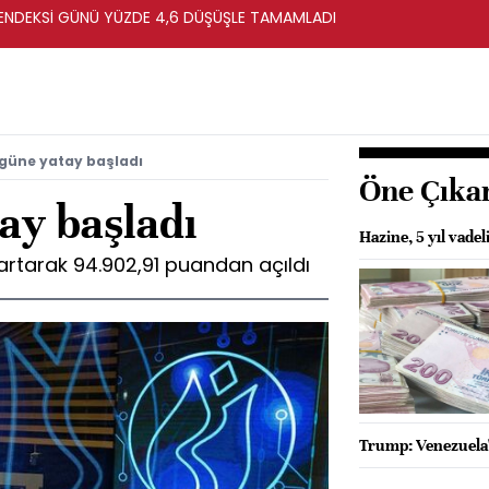
ENDEKSİ GÜNÜ YÜZDE 4,6 DÜŞÜŞLE TAMAMLADI
 güne yatay başladı
Öne Çıka
ay başladı
Hazine, 5 yıl vadel
artarak 94.902,91 puandan açıldı
Trump: Venezuela'