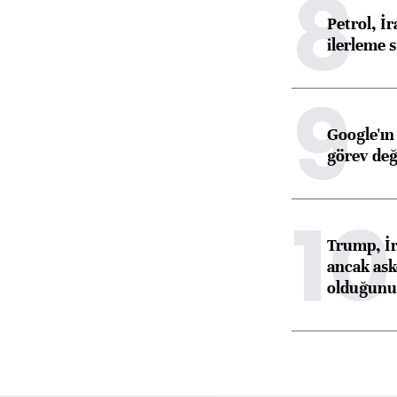
8
Petrol, 
ilerleme s
9
Google'ın
görev değ
10
Trump, İr
ancak aske
olduğunu 