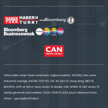
Sitemizdeki veriler Foreks tarafından sağlanmaktadır. NASDAQ, Dow Jones
Industrial Average, SHCOM, FTSE 100, CAC 40, DAX 30, Hang Seng, IBEX 35,
BOVESPA, VİOP ve Tahvil-bono verileri 15 dakika; CME, NYMEX VE S&P verileri 10
dakika gecikmeli verilmektedir. YASAL UYARI © 2026 Kayıtlı Elektronik Posta
Adresi : cgorsel@hs03.kep.tr