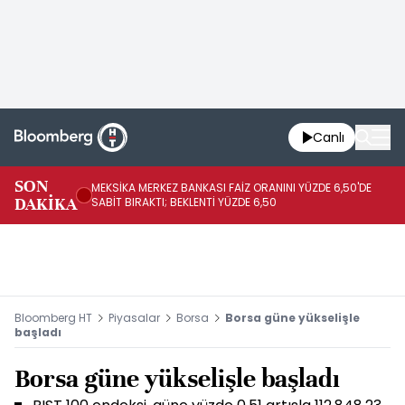
Canlı
SON
MEKSİKA MERKEZ BANKASI FAİZ ORANINI YÜZDE 6,50'DE
OY
DAKİKA
SABİT BIRAKTI; BEKLENTİ YÜZDE 6,50
AÇ
Bloomberg HT
Piyasalar
Borsa
Borsa güne yükselişle
başladı
Borsa güne yükselişle başladı