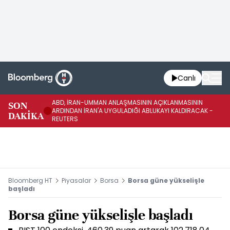
Canlı
ABD, İRAN-UMMAN ANLAŞMASININ AÇIKLANMASININ
AB
SON
ARDINDAN İRAN'A UYGULADIĞI ABLUKAYI KALDIRACAK -
GE
DAKİKA
REUTERS
UY
Bloomberg HT
Piyasalar
Borsa
Borsa güne yükselişle
başladı
Borsa güne yükselişle başladı