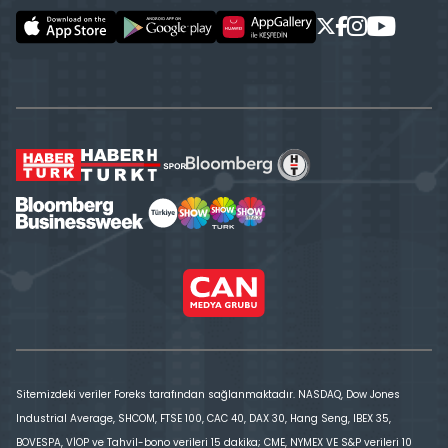
Sitemizdeki veriler Foreks tarafından sağlanmaktadır. NASDAQ, Dow Jones
Industrial Average, SHCOM, FTSE 100, CAC 40, DAX 30, Hang Seng, IBEX 35,
BOVESPA, VİOP ve Tahvil-bono verileri 15 dakika; CME, NYMEX VE S&P verileri 10