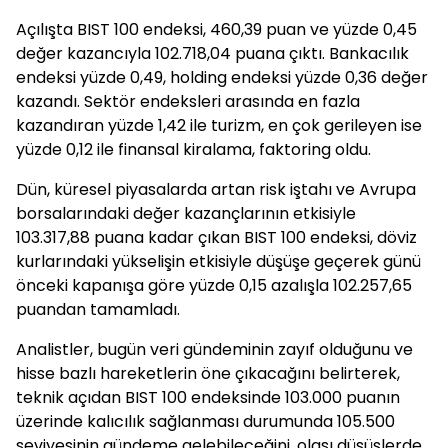
Açılışta BIST 100 endeksi, 460,39 puan ve yüzde 0,45
değer kazancıyla 102.718,04 puana çıktı. Bankacılık
endeksi yüzde 0,49, holding endeksi yüzde 0,36 değer
kazandı. Sektör endeksleri arasında en fazla
kazandıran yüzde 1,42 ile turizm, en çok gerileyen ise
yüzde 0,12 ile finansal kiralama, faktoring oldu.
Dün, küresel piyasalarda artan risk iştahı ve Avrupa
borsalarındaki değer kazançlarının etkisiyle
103.317,88 puana kadar çıkan BIST 100 endeksi, döviz
kurlarındaki yükselişin etkisiyle düşüşe geçerek günü
önceki kapanışa göre yüzde 0,15 azalışla 102.257,65
puandan tamamladı.
Analistler, bugün veri gündeminin zayıf olduğunu ve
hisse bazlı hareketlerin öne çıkacağını belirterek,
teknik açıdan BIST 100 endeksinde 103.000 puanın
üzerinde kalıcılık sağlanması durumunda 105.500
seviyesinin gündeme gelebileceğini, olası düşüşlerde