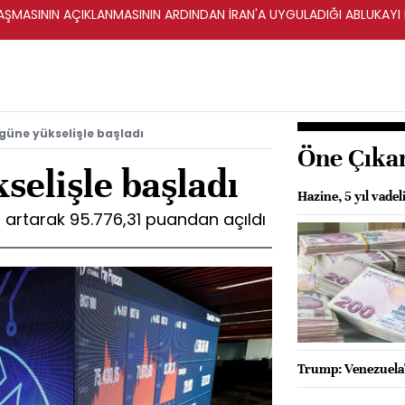
ŞMASININ AÇIKLANMASININ ARDINDAN İRAN'A UYGULADIĞI ABLUKAYI
 güne yükselişle başladı
Öne Çıka
selişle başladı
Hazine, 5 yıl vadel
 artarak 95.776,31 puandan açıldı
Trump: Venezuela'