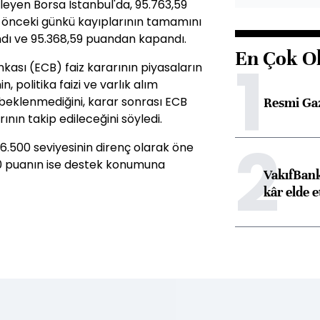
 izleyen Borsa İstanbul'da, 95.763,59
, önceki günkü kayıplarının tamamını
ndı ve 95.368,59 puandan kapandı.
En Çok O
1
kası (ECB) faiz kararının piyasaların
, politika faizi ve varlık alım
beklenmediğini, karar sonrası ECB
Resmi Ga
nın takip edileceğini söyledi.
2
6.500 seviyesinin direnç olarak öne
400 puanın ise destek konumuna
VakıfBank
kâr elde e