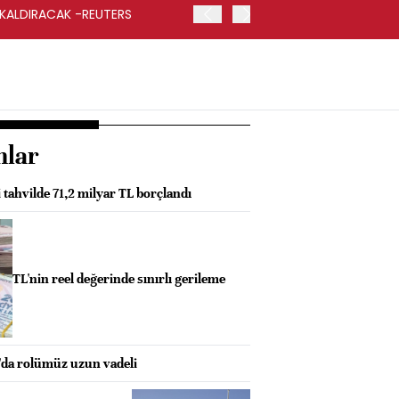
 KALDIRACAK -REUTERS
ABD DIŞİŞLERİ BAKANLIĞI
UYGULANACAK
nlar
i tahvilde 71,2 milyar TL borçlandı
TL'nin reel değerinde sınırlı gerileme
da rolümüz uzun vadeli