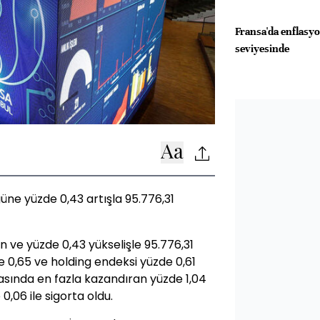
Fransa'da enflasy
seviyesinde
güne yüzde 0,43 artışla 95.776,31
n ve yüzde 0,43 yükselişle 95.776,31
e 0,65 ve holding endeksi yüzde 0,61
asında en fazla kazandıran yüzde 1,04
0,06 ile sigorta oldu.