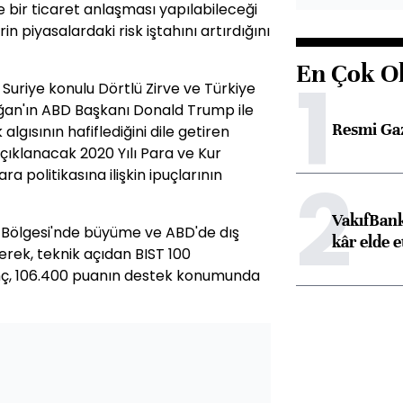
de bir ticaret anlaşması yapılabileceği
 piyasalardaki risk iştahını artırdığını
En Çok O
1
, Suriye konulu Dörtlü Zirve ve Türkiye
an'ın ABD Başkanı Donald Trump ile
Resmi Ga
algısının hafiflediğini dile getiren
çıklanacak 2020 Yılı Para ve Kur
2
ra politikasına ilişkin ipuçlarının
VakıfBank
o Bölgesi'nde büyüme ve ABD'de dış
kâr elde e
rterek, teknik açıdan BIST 100
enç, 106.400 puanın destek konumunda