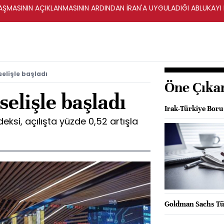
ŞMASININ AÇIKLANMASININ ARDINDAN İRAN'A UYGULADIĞI ABLUKAYI
elişle başladı
Öne Çıka
elişle başladı
Irak-Türkiye Boru 
eksi, açılışta yüzde 0,52 artışla
i
Goldman Sachs Tür