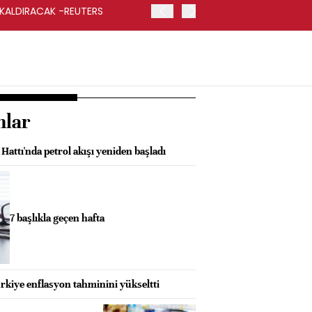
 KALDIRACAK -REUTERS
ABD DIŞİŞLERİ BAKANLIĞI
UYGULANACAK
nlar
Hattı'nda petrol akışı yeniden başladı
7 başlıkla geçen hafta
kiye enflasyon tahminini yükseltti