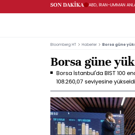
SON DAKİKA
ABD, İRAN-UMMAN ANLA
Bloomberg HT
Haberler
Borsa güne yüks
Borsa güne yüks
Borsa İstanbul'da BIST 100 end
108.260,07 seviyesine yükseld