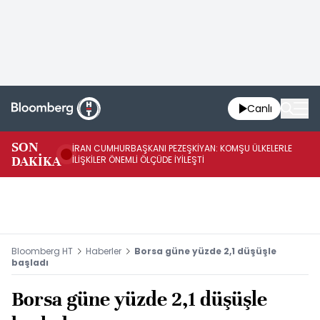
Canlı
SON
İRAN CUMHURBAŞKANI PEZEŞKİYAN: KOMŞU ÜLKELERLE
BE
DAKİKA
İLİŞKİLER ÖNEMLİ ÖLÇÜDE İYİLEŞTİ
OL
Bloomberg HT
Haberler
Borsa güne yüzde 2,1 düşüşle
başladı
Borsa güne yüzde 2,1 düşüşle