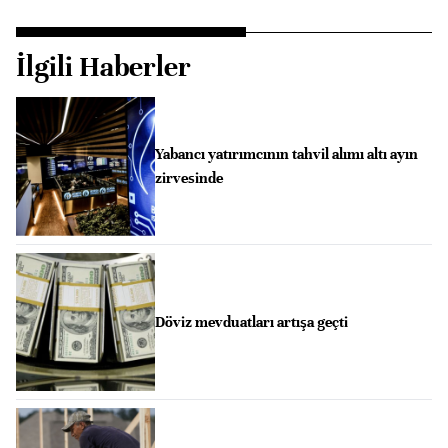
İlgili Haberler
Yabancı yatırımcının tahvil alımı altı ayın
zirvesinde
Döviz mevduatları artışa geçti