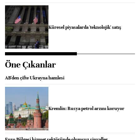
Küresel piyasalarda 'teknolojik' satış
Öne Çıkanlar
AB'den çifte Ukrayna hamlesi
Kremlin: Rusya petrol arzını koruyor
Euro Bölgesi hizmet sektöründe olumsuz sinyaller