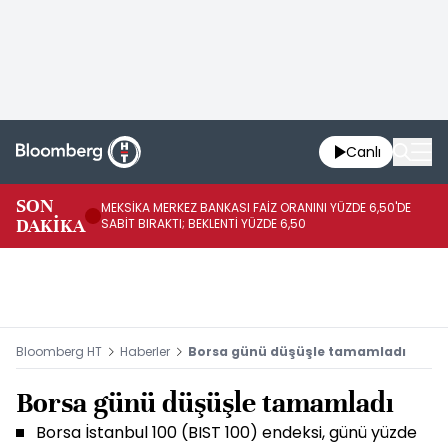
Canlı
SON
MEKSİKA MERKEZ BANKASI FAİZ ORANINI YÜZDE 6,50'DE
OY
DAKİKA
SABİT BIRAKTI; BEKLENTİ YÜZDE 6,50
AÇ
Bloomberg HT
Haberler
Borsa günü düşüşle tamamladı
Borsa günü düşüşle tamamladı
Borsa İstanbul 100 (BIST 100) endeksi, günü yüzde