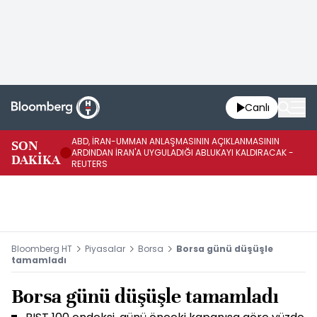
Canlı
ABD, İRAN-UMMAN ANLAŞMASININ AÇIKLANMASININ
AB
SON
ARDINDAN İRAN'A UYGULADIĞI ABLUKAYI KALDIRACAK -
GE
DAKİKA
REUTERS
UY
Bloomberg HT
Piyasalar
Borsa
Borsa günü düşüşle
tamamladı
Borsa günü düşüşle tamamladı