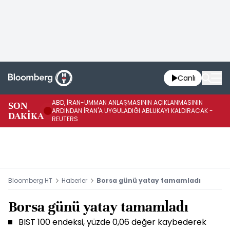
Canlı
ABD, İRAN-UMMAN ANLAŞMASININ AÇIKLANMASININ
AB
SON
ARDINDAN İRAN'A UYGULADIĞI ABLUKAYI KALDIRACAK -
GE
DAKİKA
REUTERS
UY
Bloomberg HT
Haberler
Borsa günü yatay tamamladı
Borsa günü yatay tamamladı
BIST 100 endeksi, yüzde 0,06 değer kaybederek