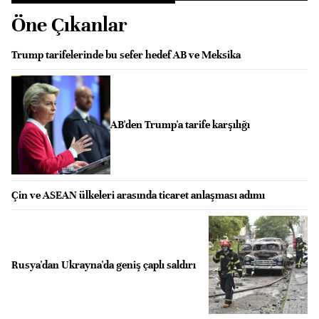
Öne Çıkanlar
Trump tarifelerinde bu sefer hedef AB ve Meksika
AB'den Trump'a tarife karşılığı
Çin ve ASEAN ülkeleri arasında ticaret anlaşması adımı
Rusya'dan Ukrayna'da geniş çaplı saldırı