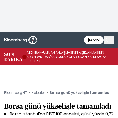
Canlı
ABD, İRAN-UMMAN ANLAŞMASININ AÇIKLANMASININ
AB
SON
ARDINDAN İRAN'A UYGULADIĞI ABLUKAYI KALDIRACAK -
GE
DAKİKA
REUTERS
UY
Bloomberg HT
Haberler
Borsa günü yükselişle tamamladı
Borsa günü yükselişle tamamladı
Borsa İstanbul'da BIST 100 endeksi, günü yüzde 0,22