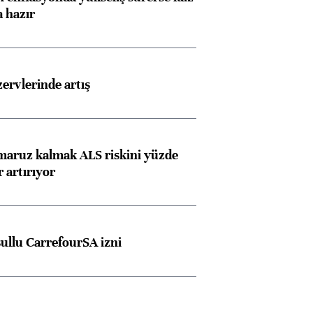
a hazır
rvlerinde artış
 maruz kalmak ALS riskini yüzde
 artırıyor
şullu CarrefourSA izni