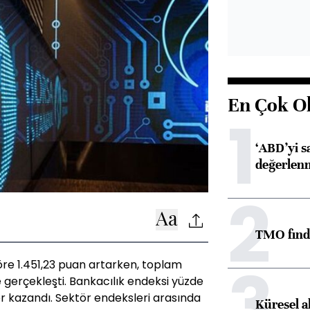
En Çok O
1
‘ABD’yi s
değerlen
2
TMO fındık
3
öre 1.451,23 puan artarken, toplam
e gerçekleşti. Bankacılık endeksi yüzde
er kazandı. Sektör endeksleri arasında
Küresel a