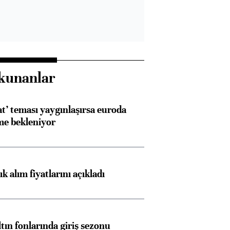
kunanlar
at’ teması yaygınlaşırsa euroda
me bekleniyor
 alım fiyatlarını açıkladı
ltın fonlarında giriş sezonu