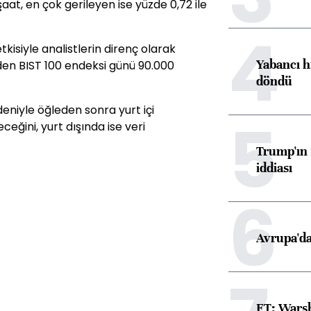
şaat, en çok gerileyen ise yüzde 0,72 ile
4
tkisiyle analistlerin direnç olarak
Yabancı h
eden BIST 100 endeksi günü 90.000
döndü
deniyle öğleden sonra yurt içi
5
eğini, yurt dışında ise veri
Trump'ın 
iddiası
6
Avrupa'da
FT: Warsh