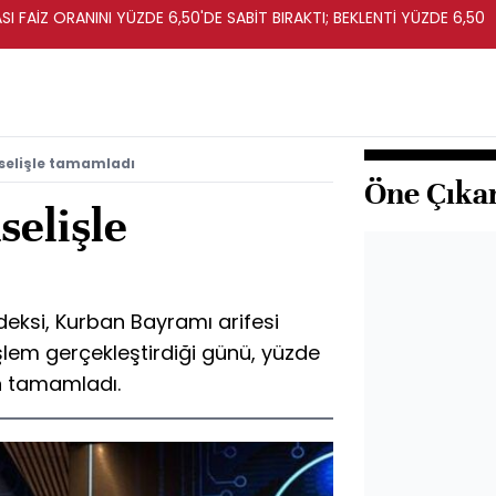
I FAİZ ORANINI YÜZDE 6,50'DE SABİT BIRAKTI; BEKLENTİ YÜZDE 6,50
selişle tamamladı
Öne Çıka
selişle
deksi, Kurban Bayramı arifesi
şlem gerçekleştirdiği günü, yüzde
an tamamladı.