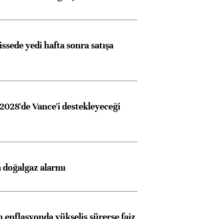
issede yedi hafta sonra satışa
2028'de Vance'i destekleyeceği
 doğalgaz alarmı
 enflasyonda yükseliş sürerse faiz