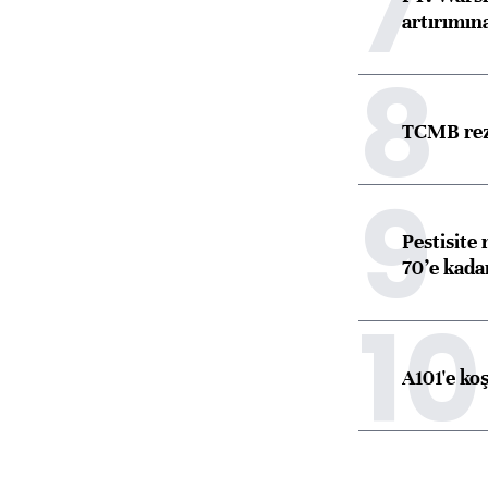
7
artırımın
8
TCMB reze
9
Pestisite
70’e kadar
10
A101'e ko