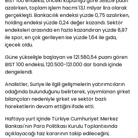
BIST 100 endeksi, önceki kapanışa göre 389,09 puan
azalırken, toplam işlem hacmi 13,1 milyar lira olarak
gerçekleşti. Bankacılık endeksi yüzde 0,75 azalırken,
holding endeksi yüzde 0,24 değer kazandı. Sektör
endeksleri arasında en fazla kazandıran yüzde 8,97
ile spor, en çok gerileyen ise yüzde 1,64 ile gıda,
içecek oldu.
Güne yükselişle başlayan ve 121.580,54 puanı gören
BIST 100 endeksi, 120.500-121.000 dar bandı içinde
dengelendi.
Analistler, Suriye ile ilgili gelişmelerin yatırımcıların
odağında bulunduğunu belirterek, yayımlanan şirket
bilançoları nedeniyle şirket ve sektör bazlı
hareketlerin devam ettiğini ifade etti.
Haftaya yurt içinde Türkiye Cumhuriyet Merkez
Bankası'nın Para Politikası Kurulu Toplantısında
açıklayacağı faiz kararının takip edileceğini,