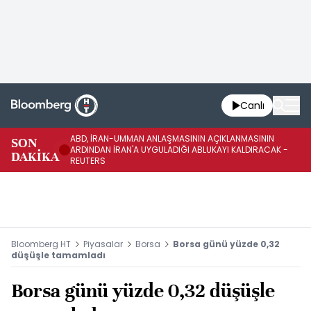
Canlı
ABD, İRAN-UMMAN ANLAŞMASININ AÇIKLANMASININ
AB
SON
ARDINDAN İRAN'A UYGULADIĞI ABLUKAYI KALDIRACAK -
GE
DAKİKA
REUTERS
UY
Bloomberg HT
Piyasalar
Borsa
Borsa günü yüzde 0,32
düşüşle tamamladı
Borsa günü yüzde 0,32 düşüşle