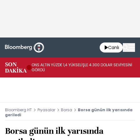
Canlı
SK
SON
ONS ALTIN YÜZDE 1,4 YÜKSELİŞLE 4.300 DOLAR SEVİYESİNİ
GE
DAKİKA
GÖRDÜ
DO
Bloomberg HT
Piyasalar
Borsa
Borsa günün ilk yarısında
geriledi
Borsa günün ilk yarısında