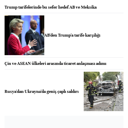
Trump tarifelerinde bu sefer hedef AB ve Meksika
AB'den Trump'a tarife karşılığı
Çin ve ASEAN ülkeleri arasında ticaret anlaşması adımı
Rusya'dan Ukrayna'da geniş çaplı saldırı