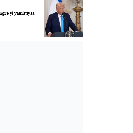
gre’yi yanılttıysa