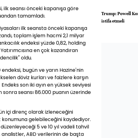
i, ilk seansı önceki kapanışa göre
Trump: Powell Kon
 puandan tamamladı.
istifa etmeli
iyasaları ilk seansta önceki kapanışa
andı, toplam işlem hacmi 2,1 milyar
bankacılık endeksi yüzde 0,82, holding
. Yatırımcısına en çok kazandıran
dencilik" oldu.
 endeksi, bugün ve yarın Hazine'nin
selen döviz kurları ve faizlere karşın
. Endeks son iki ayın en yüksek seviyesi
n sonra seansı 86.000 puanın üzerinde
ün içi direnç olarak izleneceğini
ek konumuna gelebileceğini kaydediyor.
düzenleyeceği 5 ve 10 yıl vadeli tahvil
 analistler, ABD verilerinin de başta