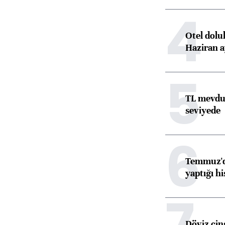
4
Otel dolu
Haziran a
5
TL mevdua
seviyede
6
Temmuz'da
yaptığı hi
7
Döviz cins