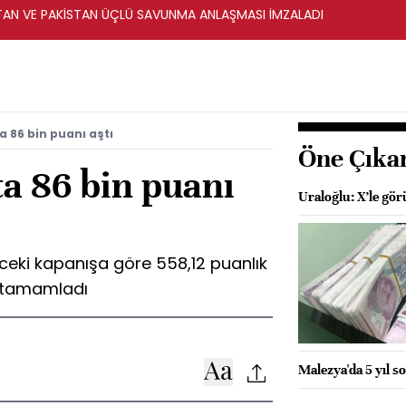
STAN VE PAKİSTAN ÜÇLÜ SAVUNMA ANLAŞMASI İMZALADI
a 86 bin puanı aştı
Öne Çıka
ta 86 bin puanı
Uraloğlu: X’le gö
nceki kapanışa göre 558,12 puanlık
n tamamladı
Malezya'da 5 yıl so