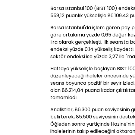
Borsa İstanbul 100 (BIST 100) endeks
558,12 puanlık yükselişle 86.109,43
Borsa İstanbul'da işlem gören pay p
göre ortalama yüzde 0,65 değer kaz
lira olarak gerçekleşti. İlk seansta 
endeksi yüzde 0,14 yükseliş kaydetti
sektör endeksi ise yüzde 3,27 ile "ma
Haftaya yükselişle başlayan BIST 100
düzenleyeceği ihaleler öncesinde yük
seans boyunca pozitif bir seyir izledi
olan 86.214,04 puana kadar çıktıkta
tamamladı.
Analistler, 86.300 puan seviyesinin g
belirterek, 85.500 seviyesinin dest
Öğleden sonra yurtiçinde Hazine'nin 
ihalelerinin takip edileceğini aktaran