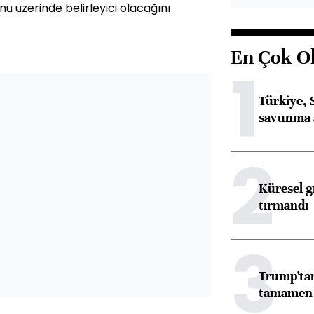
ü üzerinde belirleyici olacağını
En Çok O
1
Türkiye, 
savunma 
2
Küresel gı
tırmandı
3
Trump'tan
tamamen o