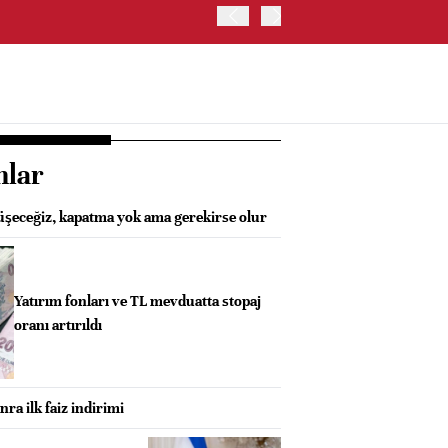
TRUMP: WARSH OLDUKÇA 
nlar
rüşeceğiz, kapatma yok ama gerekirse olur
Yatırım fonları ve TL mevduatta stopaj
oranı artırıldı
nra ilk faiz indirimi