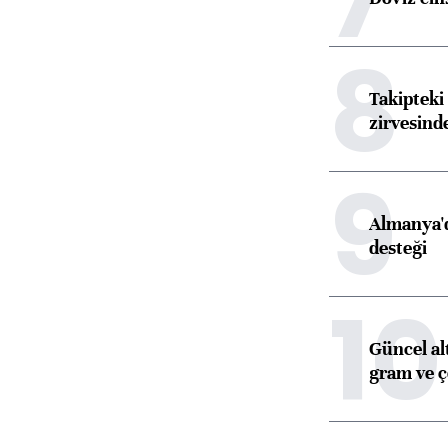
8
Takipteki 
zirvesind
9
Almanya'd
desteği
10
Güncel al
gram ve ç