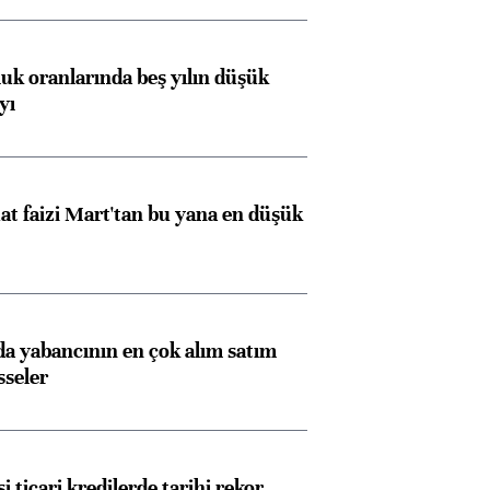
luk oranlarında beş yılın düşük
yı
t faizi Mart'tan bu yana en düşük
 yabancının en çok alım satım
sseler
i ticari kredilerde tarihi rekor