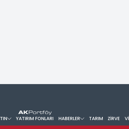
TIN
YATIRIM FONLARI
HABERLER
TARIM
ZİRVE
V