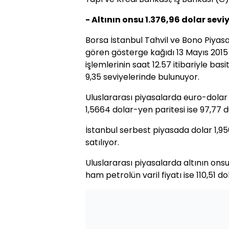
- Altının onsu 1.376,96 dolar sev
Borsa İstanbul Tahvil ve Bono Piyas
gören gösterge kağıdı 13 Mayıs 2015 
işlemlerinin saat 12.57 itibariyle basit
9,35 seviyelerinde bulunuyor.
Uluslararası piyasalarda euro-dolar p
1,5664 dolar-yen paritesi ise 97,77 
İstanbul serbest piyasada dolar 1,95
satılıyor.
Uluslararası piyasalarda altının onsu
ham petrolün varil fiyatı ise 110,51 