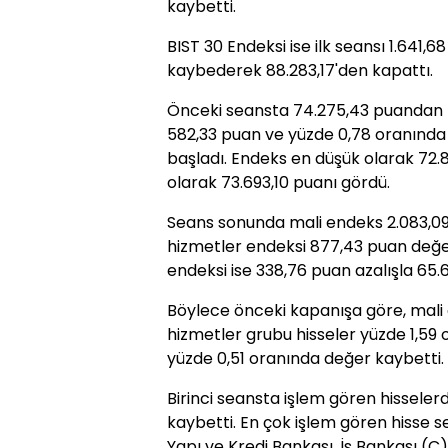
kaybetti.
BIST 30 Endeksi ise ilk seansı 1.641,
kaybederek 88.283,17'den kapattı.
Önceki seansta 74.275,43 puandan k
582,33 puan ve yüzde 0,78 oranında
başladı. Endeks en düşük olarak 72.
olarak 73.693,10 puanı gördü.
Seans sonunda mali endeks 2.083,09
hizmetler endeksi 877,43 puan değe
endeksi ise 338,76 puan azalışla 65.6
Böylece önceki kapanışa göre, mali 
hizmetler grubu hisseler yüzde 1,59 
yüzde 0,51 oranında değer kaybetti.
Birinci seansta işlem gören hisseler
kaybetti. En çok işlem gören hisse s
Yapı ve Kredi Bankası, İş Bankası (C)