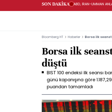
SON DAKİKA
ABD, İRAN-UMMAN ANLA
Bloomberg HT
Haberler
Borsa ilk seans
Borsa ilk seans
düştü
BIST 100 endeksi ilk seansı 
günü kapanışına göre 1.187,29
puandan tamamladı