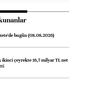
kunanlar
zete'de bugün (08.08.2026)
 ikinci çeyrekte 16,7 milyar TL net
tti