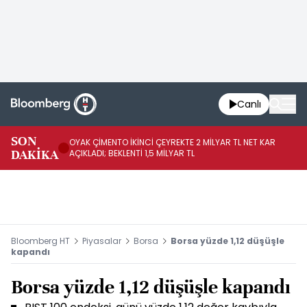
Canlı
İR
SON
OYAK ÇİMENTO İKİNCİ ÇEYREKTE 2 MİLYAR TL NET KAR
YÖ
DAKİKA
AÇIKLADI; BEKLENTİ 1,5 MİLYAR TL
OL
Bloomberg HT
Piyasalar
Borsa
Borsa yüzde 1,12 düşüşle
kapandı
Borsa yüzde 1,12 düşüşle kapandı