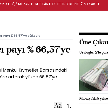
YREKTE 8,2 MİLYAR TL NET KÂR ELDE ETTİ, BEKLENTİ 7 MİLYAR TL
 payı % 66,57'ye yükseldi
Öne Çıka
 payı % 66,57'ye
Uraloğlu: X’le gö
ul Menkul Kıymetler Borsasındaki
göre artarak yüzde 66,57'ye
Malezya'da 5 yıl so