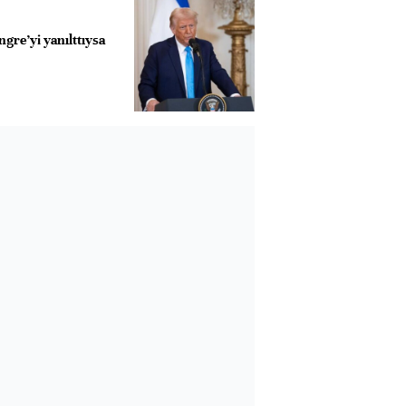
gre’yi yanılttıysa