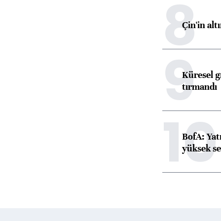
8
Çin'in alt
9
Küresel gı
tırmandı
10
BofA: Yatı
yüksek se