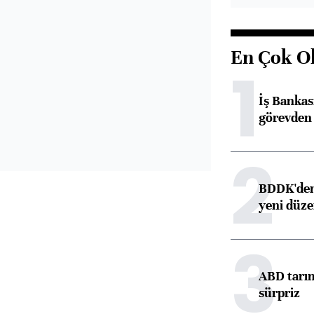
En Çok O
1
İş Banka
görevden 
2
BDDK'den 
yeni düz
3
ABD tarım
sürpriz