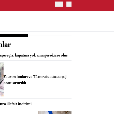
İŞ BANKASI, CAHİT ÇINAR
nlar
rüşeceğiz, kapatma yok ama gerekirse olur
Yatırım fonları ve TL mevduatta stopaj
oranı artırıldı
nra ilk faiz indirimi