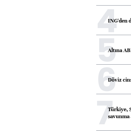
4
ING'den d
5
Altına AB
6
Döviz cins
7
Türkiye, 
savunma 