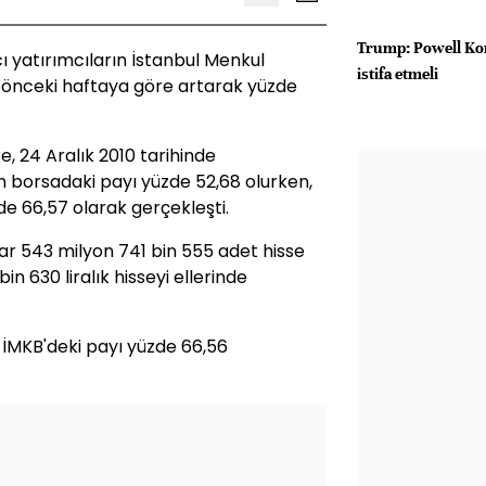
Trump: Powell Kon
ı yatırımcıların İstanbul Menkul
istifa etmeli
, önceki haftaya göre artarak yüzde
e, 24 Aralık 2010 tarihinde
 borsadaki payı yüzde 52,68 olurken,
de 66,57 olarak gerçekleşti.
lyar 543 milyon 741 bin 555 adet hisse
in 630 liralık hisseyi ellerinde
e İMKB'deki payı yüzde 66,56