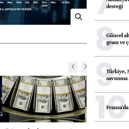
7
desteği
8
Güncel al
gram ve ç
9
Türkiye, 
savunma 
10
Fransa'da 