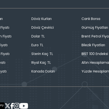
rı
Döviz Kurları
Canlı Borsa
Fiyatı
Döviz Çevirici
Gümüş Fiyatları
n Fiyatı
Dolar TL
Brent Petrol Fiya
iyatı
Euro TL
Bilezik Fiyatları
 Fiyatı
Sterin Kaç TL
BIST 100 Endeksi
yatı
Riyal Kaç TL
Altın Hesaplama
iyatı
Kanada Doları
Yüzde Hesapla