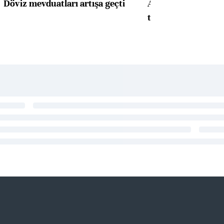
Döviz mevduatları artışa geçti
ABD'de konut başla
toparlandı