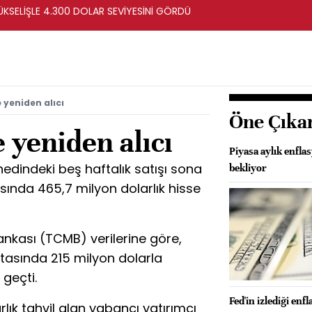
ÜKSELİŞLE 4.300 DOLAR SEVİYESİNİ GÖRDÜ
 yeniden alıcı
Öne Çıka
 yeniden alıcı
Piyasa aylık enfla
enedindeki beş haftalık satışı sona
bekliyor
asında 465,7 milyon dolarlık hisse
nkası (TCMB) verilerine göre,
tasında 215 milyon dolarla
 geçti.
Fed'in izlediği enf
lık tahvil alan yabancı yatırımcı