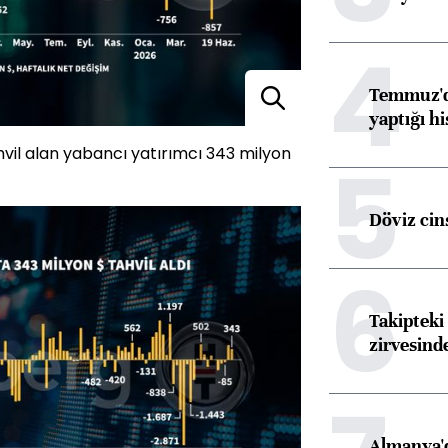
4
Temmuz'da
yaptığı hi
hvil alan yabancı yatırımcı 343 milyon
5
Döviz cins
6
Takipteki 
zirvesind
Almanya'd