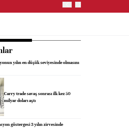
SK HYNIX, GÜNEY KORE'D
YATIRIM YAPACAK- BN
nlar
syonun yılın en düşük seviyesinde olmasını
Carry trade savaş sonrası ilk kez 50
milyar doları aştı
lasyon göstergesi 3 yılın zirvesinde