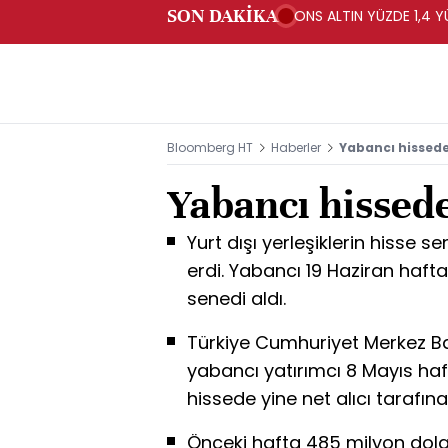
SON DAKİKA
ONS ALTIN YÜZDE 1,4 Y
Bloomberg HT
Haberler
Yabancı hissede
Yabancı hissede
Yurt dışı yerleşiklerin hisse s
erdi. Yabancı 19 Haziran haft
senedi aldı.
Türkiye Cumhuriyet Merkez Ba
yabancı yatırımcı 8 Mayıs haf
hissede yine net alıcı tarafına
Önceki hafta 485 milyon dolar