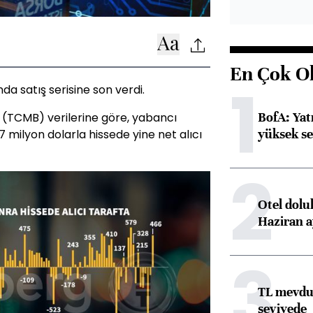
En Çok O
1
nda satış serisine son verdi.
BofA: Yatı
(TCMB) verilerine göre, yabancı
yüksek se
7 milyon dolarla hissede yine net alıcı
2
Otel dolu
Haziran a
3
TL mevdua
seviyede