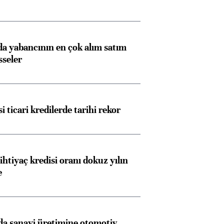
 yabancının en çok alım satım
sseler
i ticari kredilerde tarihi rekor
ihtiyaç kredisi oranı dokuz yılın
e
a sanayi üretimine otomotiv