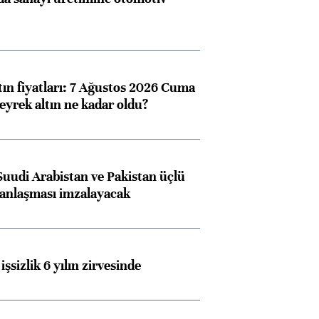
tın fiyatları: 7 Ağustos 2026 Cuma
eyrek altın ne kadar oldu?
Suudi Arabistan ve Pakistan üçlü
anlaşması imzalayacak
Almanya, Commerzbank
Ba
konusunda Unicredit ile
me
görüşmelere hazırlanıyor
işsizlik 6 yılın zirvesinde