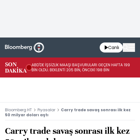
Canlı
SON
ABD'DE İŞSİZLİK MAAŞI BAŞVURULARI GEÇEN HAFTA 199
FE
DAKİKA
BİN OLDU; BEKLENTİ 205 BİN, ÖNCEKİ 198 BİN
İL
Bloomberg HT
Piyasalar
Carry trade savaş sonrası ilk kez
50 milyar doları aştı
Carry trade savaş sonrası ilk kez