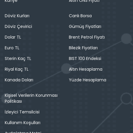
Künye
Altın ONS Fiyatı
Döviz Kurları
Canlı Borsa
Döviz Çevirici
Gümüş Fiyatları
Dolar TL
Brent Petrol Fiyatı
Euro TL
Bilezik Fiyatları
Sterin Kaç TL
BIST 100 Endeksi
Riyal Kaç TL
Altın Hesaplama
Kanada Doları
Yüzde Hesaplama
Kişisel Verilerin Korunması
Politikası
İzleyici Temsilcisi
Kullanım Koşulları