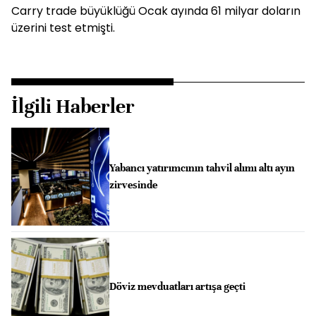
Carry trade büyüklüğü Ocak ayında 61 milyar doların
üzerini test etmişti.
İlgili Haberler
Yabancı yatırımcının tahvil alımı altı ayın
zirvesinde
Döviz mevduatları artışa geçti