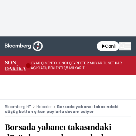
Canlı
İR
SON
OYAK ÇİMENTO İKİNCİ ÇEYREKTE 2 MİLYAR TL NET KAR
YÖ
DAKİKA
AÇIKLADI; BEKLENTİ 1,5 MİLYAR TL
OL
Bloomberg HT
Haberler
Borsada yabancı takasındaki
düşüş kottan çıkan paylarla devam ediyor
Borsada yabancı takasındaki