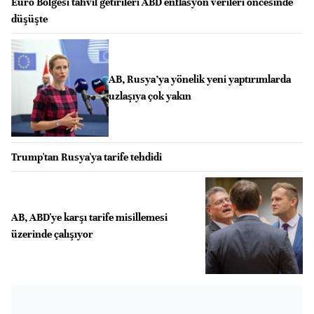
Euro Bölgesi tahvil getirileri ABD enflasyon verileri öncesinde
düşüşte
AB, Rusya’ya yönelik yeni yaptırımlarda
uzlaşıya çok yakın
Trump'tan Rusya'ya tarife tehdidi
AB, ABD'ye karşı tarife misillemesi
üzerinde çalışıyor