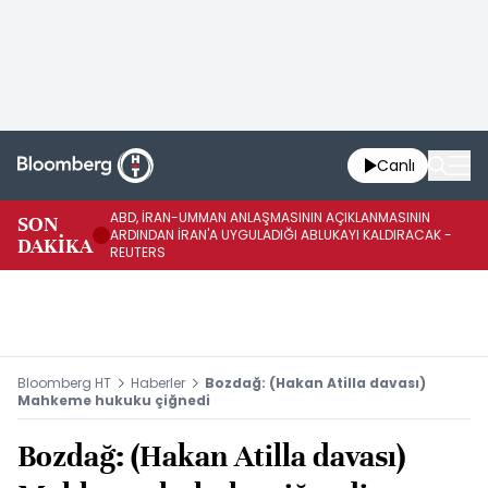
Canlı
ABD, İRAN-UMMAN ANLAŞMASININ AÇIKLANMASININ
AB
SON
ARDINDAN İRAN'A UYGULADIĞI ABLUKAYI KALDIRACAK -
GE
DAKİKA
REUTERS
UY
Bloomberg HT
Haberler
Bozdağ: (Hakan Atilla davası)
Mahkeme hukuku çiğnedi
Bozdağ: (Hakan Atilla davası)