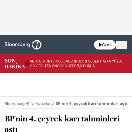
Canlı
SON
ABD'DE MORTGAGE BAŞVURULARI GEÇEN HAFTA YÜZDE
BO
DAKİKA
2,9 GERİLEDİ; ÖNCEKİ YÜZDE 5,9 DÜŞÜŞ
DÜ
Bloomberg HT
Haberler
BP'nin 4. çeyrek karı tahminleri aştı
BP'nin 4. çeyrek karı tahminleri
aştı