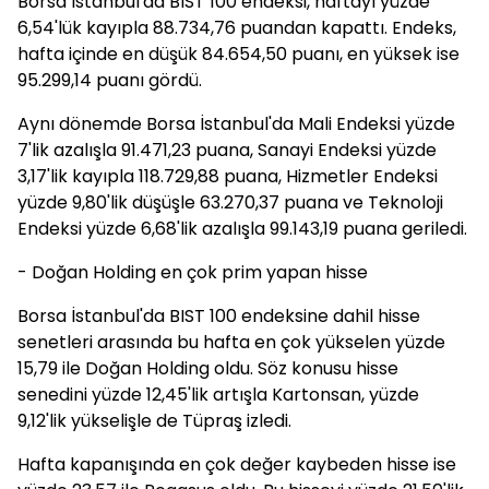
Borsa İstanbul'da BIST 100 endeksi, haftayı yüzde
6,54'lük kayıpla 88.734,76 puandan kapattı. Endeks,
hafta içinde en düşük 84.654,50 puanı, en yüksek ise
95.299,14 puanı gördü.
Aynı dönemde Borsa İstanbul'da Mali Endeksi yüzde
7'lik azalışla 91.471,23 puana, Sanayi Endeksi yüzde
3,17'lik kayıpla 118.729,88 puana, Hizmetler Endeksi
yüzde 9,80'lik düşüşle 63.270,37 puana ve Teknoloji
Endeksi yüzde 6,68'lik azalışla 99.143,19 puana geriledi.
- Doğan Holding en çok prim yapan hisse
Borsa İstanbul'da BIST 100 endeksine dahil hisse
senetleri arasında bu hafta en çok yükselen yüzde
15,79 ile Doğan Holding oldu. Söz konusu hisse
senedini yüzde 12,45'lik artışla Kartonsan, yüzde
9,12'lik yükselişle de Tüpraş izledi.
Hafta kapanışında en çok değer kaybeden hisse ise