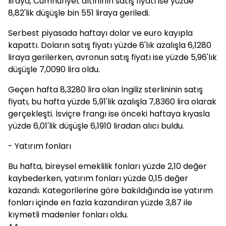
liraya, Cumhuriyet altınının satış fiyatı ise yüzde
8,82'lik düşüşle bin 551 liraya geriledi.
Serbest piyasada haftayı dolar ve euro kayıpla
kapattı. Doların satış fiyatı yüzde 6'lık azalışla 6,1280
liraya gerilerken, avronun satış fiyatı ise yüzde 5,96'lık
düşüşle 7,0090 lira oldu.
Geçen hafta 8,3280 lira olan İngiliz sterlininin satış
fiyatı, bu hafta yüzde 5,91'lik azalışla 7,8360 lira olarak
gerçekleşti. İsviçre frangı ise önceki haftaya kıyasla
yüzde 6,01'lik düşüşle 6,1910 liradan alıcı buldu.
- Yatırım fonları
Bu hafta, bireysel emeklilik fonları yüzde 2,10 değer
kaybederken, yatırım fonları yüzde 0,15 değer
kazandı. Kategorilerine göre bakıldığında ise yatırım
fonları içinde en fazla kazandıran yüzde 3,87 ile
kıymetli madenler fonları oldu.