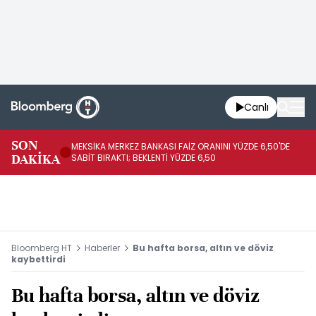
Canlı
SON
MEKSİKA MERKEZ BANKASI FAİZ ORANINI YÜZDE 6,50'DE
OY
DAKİKA
SABİT BIRAKTI; BEKLENTİ YÜZDE 6,50
AÇ
Bloomberg HT
Haberler
Bu hafta borsa, altın ve döviz
kaybettirdi
Bu hafta borsa, altın ve döviz