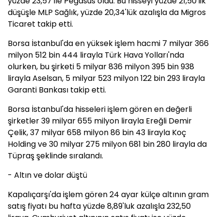
yüzde 23,57 ile Pegasus oldu. Bu hisseyi yüzde 21,50'lik
düşüşle MLP Sağlık, yüzde 20,34'lük azalışla da Migros
Ticaret takip etti.
Borsa İstanbul'da en yüksek işlem hacmi 7 milyar 366
milyon 512 bin 444 lirayla Türk Hava Yolları'nda
olurken, bu şirketi 5 milyar 836 milyon 395 bin 938
lirayla Aselsan, 5 milyar 523 milyon 122 bin 293 lirayla
Garanti Bankası takip etti.
Borsa İstanbul'da hisseleri işlem gören en değerli
şirketler 39 milyar 655 milyon lirayla Ereğli Demir
Çelik, 37 milyar 658 milyon 86 bin 43 lirayla Koç
Holding ve 30 milyar 275 milyon 681 bin 280 lirayla da
Tüpraş şeklinde sıralandı.
- Altın ve dolar düştü
Kapalıçarşı'da işlem gören 24 ayar külçe altının gram
satış fiyatı bu hafta yüzde 8,89'luk azalışla 232,50