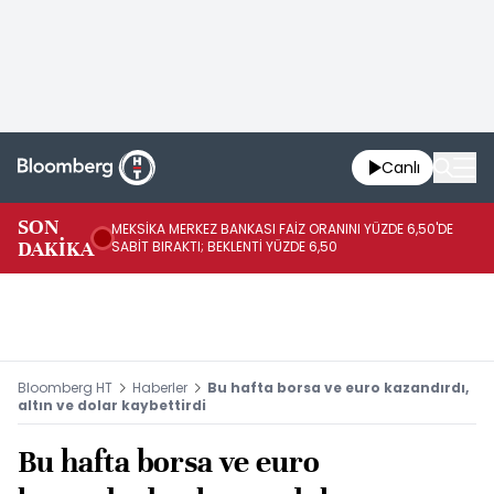
Canlı
SON
MEKSİKA MERKEZ BANKASI FAİZ ORANINI YÜZDE 6,50'DE
OY
DAKİKA
SABİT BIRAKTI; BEKLENTİ YÜZDE 6,50
AÇ
Bloomberg HT
Haberler
Bu hafta borsa ve euro kazandırdı,
altın ve dolar kaybettirdi
Bu hafta borsa ve euro