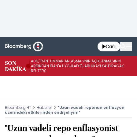
Canlı
ABD, İRAN-UMMAN ANLAŞMASININ AÇIKLANMASININ
AB
SON
ARDINDAN İRAN'A UYGULADIĞI ABLUKAYI KALDIRACAK -
GE
DAKİKA
REUTERS
UY
Bloomberg HT
Haberler
"Uzun vadeli reponun enflasyon
üzerindeki etkilerinden endişeliyim"
"Uzun vadeli repo enflasyonist