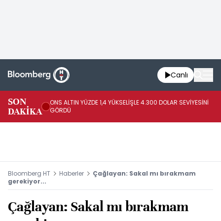
Canlı
SK
SON
ONS ALTIN YÜZDE 1,4 YÜKSELİŞLE 4.300 DOLAR SEVİYESİNİ
GE
DAKİKA
GÖRDÜ
DO
Bloomberg HT
Haberler
Çağlayan: Sakal mı bırakmam
gerekiyor...
Çağlayan: Sakal mı bırakmam