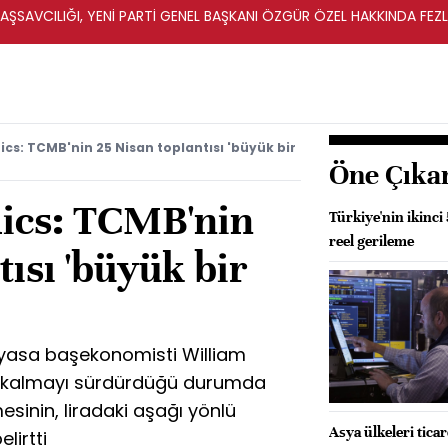
ŞSAVCILIĞI, YENİ PARTİ GENEL BAŞKANI ÖZGÜR ÖZEL HAKKINDA FEZ
İ
cs: TCMB'nin 25 Nisan toplantısı 'büyük bir
Öne Çıka
ics: TCMB'nin
Türkiye'nin ikinci
reel gerileme
tısı 'büyük bir
iyasa başekonomisti William
da kalmayı sürdürdüğü durumda
sinin, liradaki aşağı yönlü
Asya ülkeleri tica
lirtti