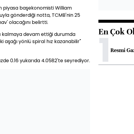
n piyasa başekonomisti William
yla gönderdiği notta, TCMB'nin 25
av' olacağını belirtti.
En Çok O
1
nda kalmaya devam ettiği durumda
 aşağı yönlü spiral hız kazanabilir"
Resmi Ga
zde 0.16 yukarıda 4.0582'te seyrediyor.