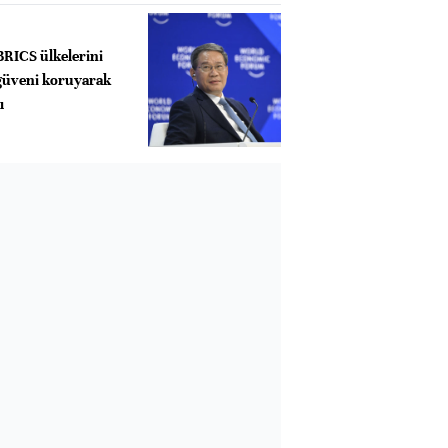
BRICS ülkelerini
 güveni koruyarak
ı