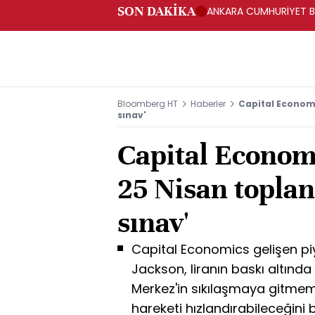
SON DAKİKA
ANKARA CUMHURİYET BA
BAKANLIĞINA GÖNDERD
Bloomberg HT
Haberler
Capital Economi
sınav'
Capital Econom
25 Nisan toplan
sınav'
Capital Economics gelişen p
Jackson, liranın baskı altın
Merkez'in sıkılaşmaya gitmeme
hareketi hızlandırabileceğini be