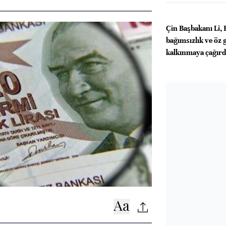
Çin Başbakanı Li, 
bağımsızlık ve öz
kalkınmaya çağırd