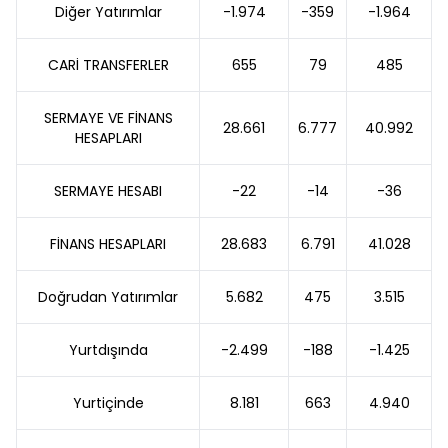
Diğer Yatırımlar
-1.974
-359
-1.964
CARİ TRANSFERLER
655
79
485
SERMAYE VE FİNANS
28.661
6.777
40.992
HESAPLARI
SERMAYE HESABI
-22
-14
-36
FİNANS HESAPLARI
28.683
6.791
41.028
Doğrudan Yatırımlar
5.682
475
3.515
Yurtdışında
-2.499
-188
-1.425
Yurtiçinde
8.181
663
4.940