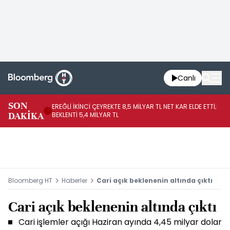
Canlı
SON
EREĞLİ İKİNCİ ÇEYREKTE 8,5 MİLYAR TL NET KAR ELDE ETTİ;
BO
DAKİKA
BEKLENTİ 5,4 MİLYAR TL
YÜ
Bloomberg HT
Haberler
Cari açık beklenenin altında çıktı
Cari açık beklenenin altında çıktı
Cari işlemler açığı Haziran ayında 4,45 milyar dolar