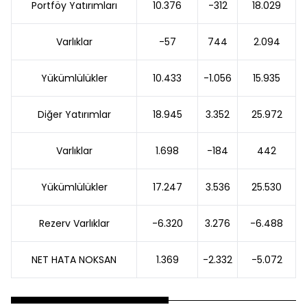
Portföy Yatırımları
10.376
-312
18.029
Varlıklar
-57
744
2.094
Yükümlülükler
10.433
-1.056
15.935
Diğer Yatırımlar
18.945
3.352
25.972
Varlıklar
1.698
-184
442
Yükümlülükler
17.247
3.536
25.530
Rezerv Varlıklar
-6.320
3.276
-6.488
NET HATA NOKSAN
1.369
-2.332
-5.072