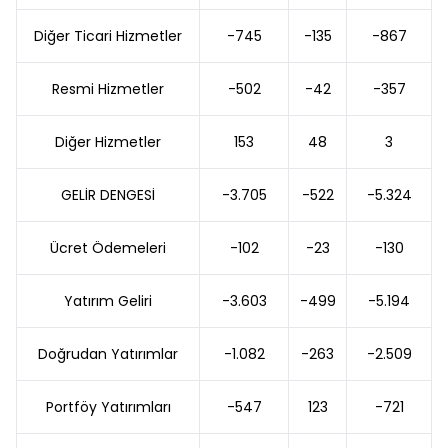
Diğer Ticari Hizmetler
-745
-135
-867
Resmi Hizmetler
-502
-42
-357
Diğer Hizmetler
153
48
3
GELİR DENGESİ
-3.705
-522
-5.324
Ücret Ödemeleri
-102
-23
-130
Yatırım Geliri
-3.603
-499
-5.194
Doğrudan Yatırımlar
-1.082
-263
-2.509
Portföy Yatırımları
-547
123
-721