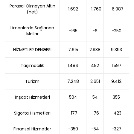
Parasal Olmayan Altın
1.692
-1.760
-6.987
(net)
Limanlarda Sağlanan
-165
-6
-250
Mallar
HİZMETLER DENGESİ
7.615
2.938
9.393
Taşımacılık
1.484
492
1.597
Turizm
7.248
2.651
9.412
İnşaat Hizmetleri
504
54
355
Sigorta Hizmetleri
-177
-76
-423
Finansal Hizmetler
-350
-54
-327